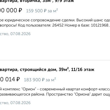
квартира, вторичка, 35м², 9/9 этаж
₽
00 000
₽
159 500
за м²
е юридическое сопровождение сделки. Высокий шанс одоб
вопросы! Код пользователя: 26452 Номер в базе: 10121968..
ство, 07.08.2026
квартира, строящийся дом, 39м², 11/16 этаж
₽
50 014
₽
183 900
за м²
 комплекс "Орион" - современный квартал комфорт-класса
развивающегося района. Пространство "Ориона" дарит ощу
ство, 07.08.2026