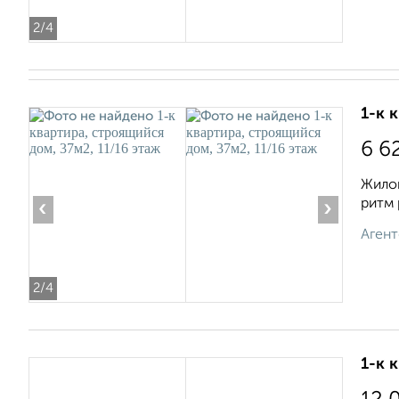
2
/4
1-к 
6 6
Жилой
ритм 
‹
›
Агент
2
/4
1-к 