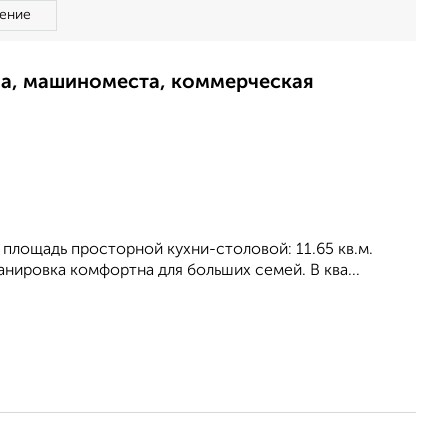
ение
ма, машиноместа, коммерческая
, площадь просторной кухни-столовой: 11.65 кв.м.
анировка кoмфopтнa для бoльшиx ceмeй. В ква...