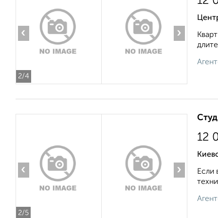
12 
Цент
‹
›
Кварт
длите
Агент
2
/4
Студ
12 
Киев
‹
›
Если 
техни
Агент
2
/5