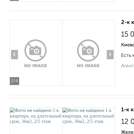
2-к 
15 
Киевс
‹
›
Есть 
Агент
2
/4
1-к 
12 
Желе