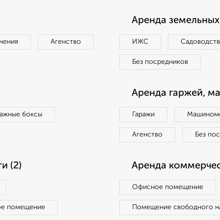
Аренда земельных 
чения
Агенство
ИЖС
Садоводст
Без посредников
Аренда гаржей, м
ражные боксы
Гаражи
Машиноме
Агенство
Без по
 (2)
Аренда коммерчес
Офисное помещение
ое помещение
Помещение свободного н