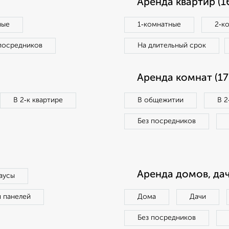
Аренда квартир (1
ные
1‑комнатные
2‑к
посредников
На длительный срок
Аренда комнат (17
В 2‑к квартире
В общежитии
В 2
Без посредников
Аренда домов, дач
аусы
п панелей
Дома
Дачи
Без посредников