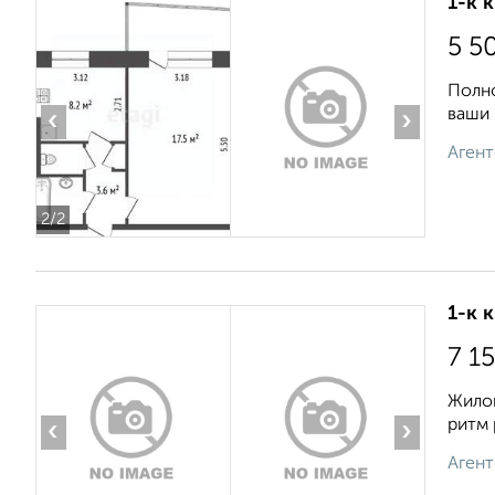
1-к 
5 5
Полно
ваши 
‹
›
Агент
2
/2
1-к 
7 1
Жилой
ритм 
‹
›
Агент