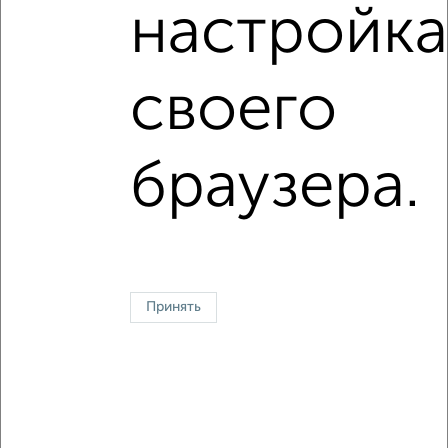
настройка
Собственник, 30.07.2026
своего
1 / 1
↑ НАВЕРХ К МЕНЮ
браузера.
Однокомнатные
Двухкомнатные
3‑комнатные
Квартиры студии
Без посредников
На длительный срок
На сутки
Без мебели
Контакты
Политика конфиденциальности
Пользовательское соглашение
Симферополь, улица Жуковского 26
Принять
© 2015–2026
Сайт-доска объявлений недвижимости
О проекте
Реклама на портале
Новости
Статьи
Блог
Риэлторы
Агентства
Застройщики
Ипотечный калькулятор
Консультации по недвижимости
Разместить объявление
Скачать приложение
Соцсети (vk.com | t.me | dzen.ru)