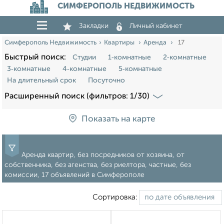
СИМФЕРОПОЛЬ НЕДВИЖИМОСТЬ
Закладки
Личный кабинет
Симферополь Недвижимость
Квартиры
Аренда
17
Быстрый поиск:
Студии
1‑комнатные
2‑комнатные
3‑комнатные
4‑комнатные
5‑комнатные
На длительный срок
Посуточно
Расширенный поиск (фильтров: 1/30)
Показать на карте
Аренда квартир, без посредников от хозяина, от
собственника, без агенства, без риелтора, частные, без
комиссии, 17 объявлений в Симферополе
Сортировка: