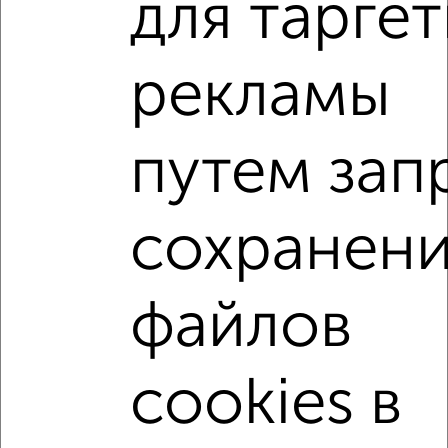
для тарге
2-к квартира, посуточно, 59м², 6/9 этаж
₽
2 500
в сутки
Фрунзенское шоссе 16
рекламы
Собственник, 02.08.2026
Виртуальные 3D-туры по музеям и объектам
путем зап
культуры
сохранен
‹
›
файлов
2
/9
cookies в
Студия квартира, на длительный срок, 23м², 4/9 этаж
₽
15 000
в месяц
Киевский район, ЖК Академия, Беспалова 110Ж