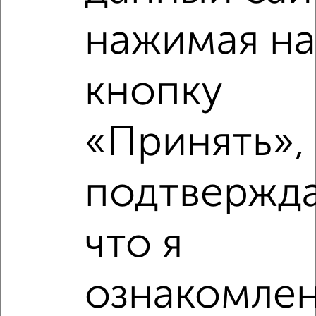
2
/6
нажимая н
Дом 75м², 1-этажный, на длительный срок, в черте
города
₽
10 000
в месяц
Железнодорожный район, Альпинистов 1
кнопку
Агентство, 07.08.2026
«Принять», 
‹
›
подтвержд
2
/4
что я
Дом 65м², 1-этажный, на длительный срок, в черте
города
₽
15 000
в месяц
ознакомлен
Железнодорожный район, Генова 1
Агентство, 07.08.2026