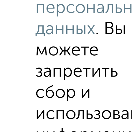
персональ
2
/4
Дом 64м², 1-этажный, на длительный срок, в черте
города
данных
. Вы
₽
17 000
в месяц
Киевский район, мкр. Сергеевка, Скалистая 1
Агентство, 07.08.2026
можете
запретить
‹
›
сбор и
2
/4
Дом 57м², 1-этажный, на длительный срок, в черте
использова
города
₽
16 000
в месяц
Железнодорожный район, Украинская 1
Агентство, 07.08.2026