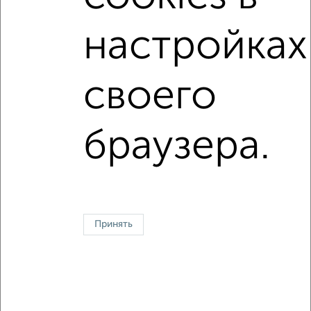
2
/5
настройках
Дом 85м², 1-этажный, посуточно, в черте города
₽
2 000
в сутки
Центральный район, Тарабукина
своего
Агентство, 07.08.2026
браузера.
↑ НАВЕРХ К МЕНЮ
Контакты
Политика конфиденциальности
Пользовательское соглашение
Симферополь, улица Жуковского 26
© 2015–2026
Сайт-доска объявлений недвижимости
О проекте
Принять
Реклама на портале
Новости
Статьи
Блог
Риэлторы
Агентства
Застройщики
Ипотечный калькулятор
Консультации по недвижимости
Разместить объявление
Скачать приложение
Соцсети (vk.com | t.me | dzen.ru)