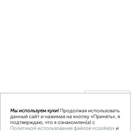
↑ НАВЕРХ К МЕНЮ
Без посредников
В деревне
Каркасный
Из бруса
Из сип панелей
Мы используем куки!
Продолжая использовать
Деревянный
Готовый дом
Под ключ
Загородный
данный сайт и нажимая на кнопку «Принять», я
подтверждаю, что я ознакомлен(а) с
Политикой использования файлов «cookies»
и