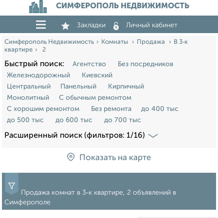
СИМФЕРОПОЛЬ НЕДВИЖИМОСТЬ
Закладки
Личный кабинет
Симферополь Недвижимость
Комнаты
Продажа
В 3‑к
квартире
2
Быстрый поиск:
Агентство
Без посредников
Железнодорожный
Киевский
Центральный
Панельный
Кирпичный
Монолитный
С обычным ремонтом
С хорошим ремонтом
Без ремонта
до 400 тыс
до 500 тыс
до 600 тыс
до 700 тыс
Расширенный поиск (фильтров: 1/16)
Показать на карте
Продажа комнат в 3‑к квартире, 2 объявлений в
Симферополе