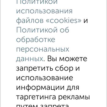
Политикой
использования
файлов «cookies»
и
Политикой об
обработке
Рядом, с меньшей ценой
персональных
Недалеко от Горького 2А с ценой ниже
данных
. Вы можете
запретить сбор и
Комнаты в 3-к квартире
Поиск по схожим параметрам:
использование
Центральный район
на улице Горького
информации для
не первый этаж
в малоэтажном доме
с балконом
таргетинга рекламы
путем запрета