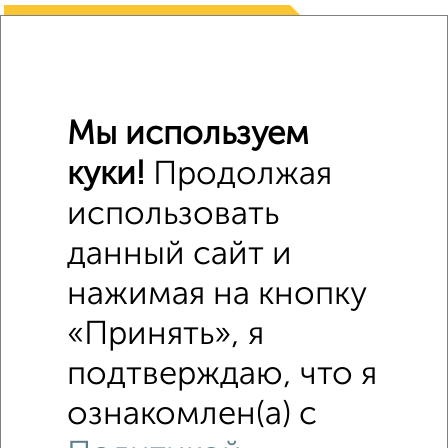
₽
1 900 000
Средняя цена район
Это предложение
Средняя цена по городу
Мы используем
куки!
Продолжая
Похожие предложения рядом
Комнаты в 3-к квартире недалеко от Горького 2А
использовать
данный сайт и
нажимая на кнопку
«Принять», я
подтверждаю, что я
ознакомлен(а) с