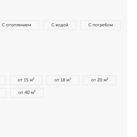
С отоплением
С водой
С погребом
от 15 м²
от 18 м²
от 20 м²
от 40 м²