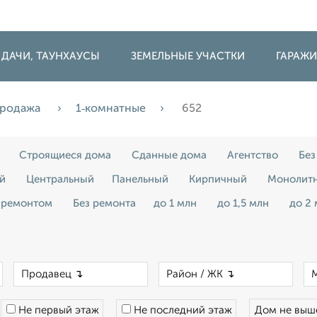
 ДАЧИ, ТАУНХАУСЫ
ЗЕМЕЛЬНЫЕ УЧАСТКИ
ГАРАЖ
родажа
1‑комнатные
652
Строящиеся дома
Сданные дома
Агентство
Без
й
Центральный
Панельный
Кирпичный
Монолит
 ремонтом
Без ремонта
до 1 млн
до 1,5 млн
до 2
×
×
×
Не первый этаж
Не последний этаж
Дом не вы