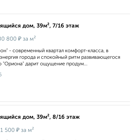
оящийся дом, 39м², 7/16 этаж
₽
80 800
за м²
он" - современный квартал комфорт-класса, в
энергия города и спокойный ритм развивающегося
 "Ориона" дарит ощущение продум...
6
оящийся дом, 39м², 8/16 этаж
₽
1 500
за м²