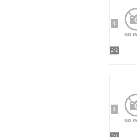
‹
2
/2
‹
2
/1