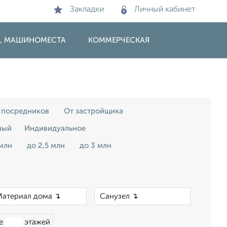
Закладки
Личный кабинет
И, МАШИНОМЕСТА
КОММЕРЧЕСКАЯ
 посредников
От застройщика
ный
Индивидуальное
 млн
до 2,5 млн
до 3 млн
×
×
ше
этажей