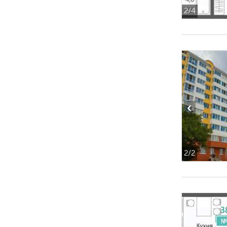
2
/4
‹
2
/2