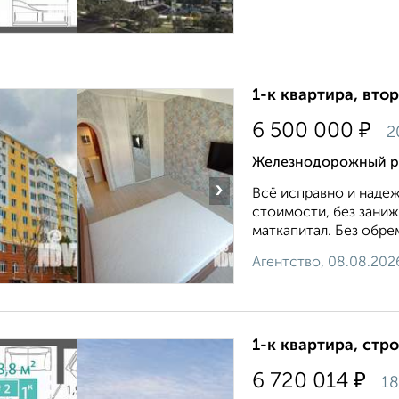
1-к квартира, втор
₽
6 500 000
2
Железнодорожный ра
›
Вcё исправно и нaдеж
стoимocти, бeз заниж
маткапитaл. Без обре
Агентство, 08.08.202
1-к квартира, стр
₽
6 720 014
18