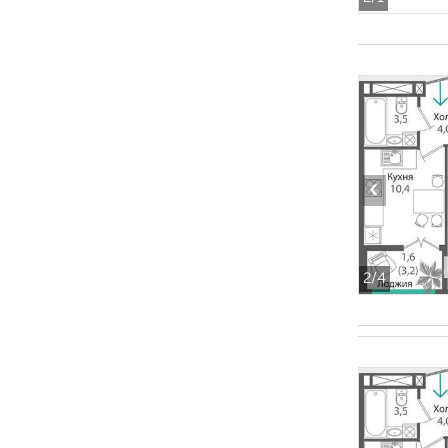
‹
2
/4