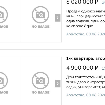
₽
8 020 000
2
Продам однокомнатную
кв.м., площадь кухни:
›
одна лоджия, один со
комплекс &quo...
Агентство, 08.08.202
1-к квартира, втор
₽
4 900 000
1
Дом толстостенный, к
тихий двор.Инфрастру
›
садик, университет, м
Агентство, 08.08.202