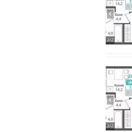
‹
2
/2
‹
2
/2