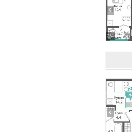
‹
2
/4
‹