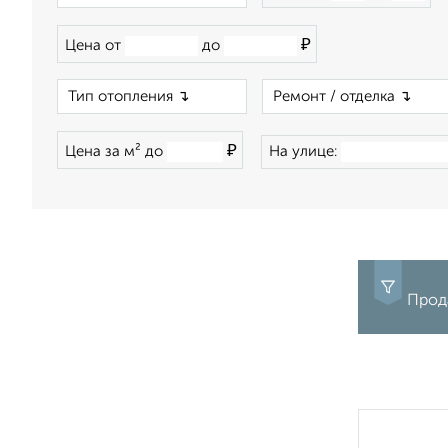
₽
Цена от
до
×
₽
Цена за м² до
На улице:
Прод