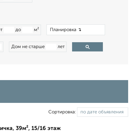
×
от
до
м²
Дом не старше
лет
Сортировка:
ичка, 39м², 15/16 этаж