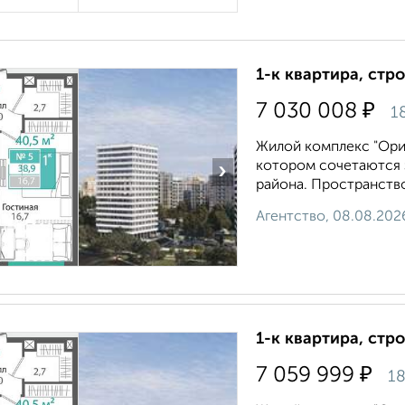
1-к квартира, стр
₽
7 030 008
1
Жилой комплекс "Ори
котором сочетаются 
›
района. Пространство
Агентство, 08.08.202
1-к квартира, стр
₽
7 059 999
18