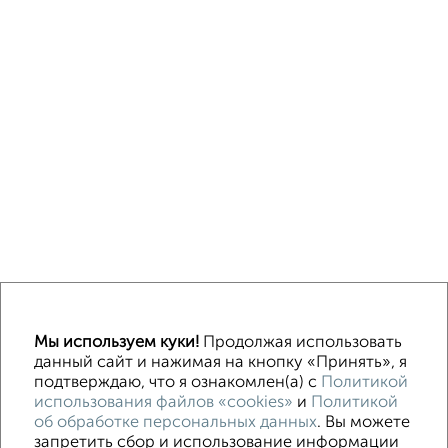
↑ НАВЕРХ К МЕНЮ
Мы используем куки!
Продолжая использовать
ИЖС
СНТ
В черте города
данный сайт и нажимая на кнопку «Принять», я
подтверждаю, что я ознакомлен(а) с
Политикой
использования файлов «cookies»
и
Политикой
Контакты
Политика конфиденциальности
об обработке персональных данных
. Вы можете
Пользовательское соглашение
Симферополь, улица Жуковского 26
запретить сбор и использование информации