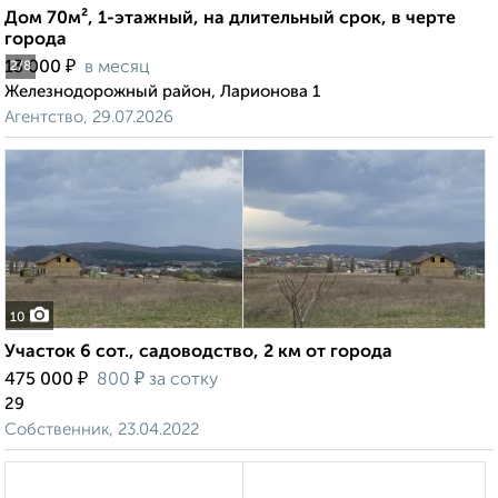
Дом 70м², 1-этажный, на длительный срок, в черте
города
₽
13 000
в месяц
2
/8
Железнодорожный район, Ларионова 1
Агентство, 29.07.2026
10
Участок 6 сот., садоводство, 2 км от города
₽
₽
475 000
800
за сотку
29
Собственник, 23.04.2022