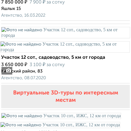
₽
₽
7 850 000
7 900
за сотку
Яшлык 15
Агентство, 16.03.2022
Участок 12 сот., садоводство, 5 км от города
₽
₽
3 650 000
3 100
за сотку
Киевский район, 83
2
Агентство, 08.07.2020
Виртуальные 3D-туры по интересным
местам