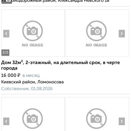
Железнодорожный район, Александра Невского 18
7
‹
›
2
/2
Дом 32м², 2-этажный, на длительный срок, в черте
города
₽
16 000
в месяц
Киевский район, Ломоносова
Собственник, 01.08.2026
‹
›