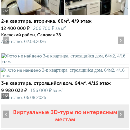
2
/2
2-к квартира, вторичка, 60м², 4/9 этаж
₽
₽
12 400 000
206 700
за м²
Киевский район, Садовая 78
‹
›
Агентство, 02.08.2026
3-к квартира, строящийся дом, 64м², 4/16 этаж
₽
₽
9 980 032
156 000
за м²
2
/2
Агентство, 06.08.2026
Виртуальные 3D-туры по интересным
‹
›
местам