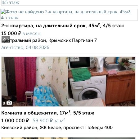
2-к квартира, на длительный срок, 45м², 4/5 этаж
₽
15 000
в месяц
2
/6
Центральный район, Крымских Партизан 7
Агентство, 04.08.2026
8
Комната в общежитии, 17м², 5/5 этаж
₽
₽
1 000 000
58 900
за м²
Киевский район, ЖК Белое, проспект Победы 400