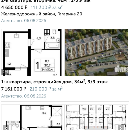
2-к квартира, вторичка, 42м², 1/5 этаж
₽
₽
4 650 000
111 300
за м²
Железнодорожный район, Гагарина 20
Агентство, 06.08.2026
‹
›
2
/4
1-к квартира, строящийся дом, 34м², 9/9 этаж
₽
₽
7 161 000
210 000
за м²
Агентство, 06.08.2026
‹
›