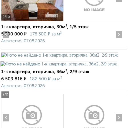
2
/10
1-к квартира, вторичка, 30м², 1/5 этаж
‹
₽
₽
›
5 200 000
176 300
за м²
Агентство, 07.08.2026
1-к квартира, вторичка, 36м², 2/9 этаж
₽
₽
6 509 816
182 500
за м²
Агентство, 07.08.2026
2
/2
‹
›