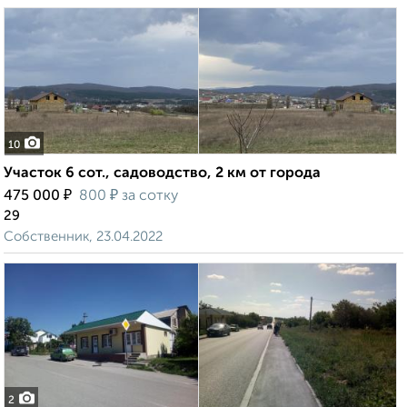
10
Участок 6 сот., садоводство, 2 км от города
₽
₽
475 000
800
за сотку
29
Собственник, 23.04.2022
2