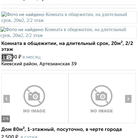
Комната в общежитии, на длительный срок, 20м², 2/2
этаж
₽
10 000
в месяц
3
Киевский район, Артезианская 39
‹
›
2
/6
Дом 80м², 1-этажный, посуточно, в черте города
₽
2 500
в сутки