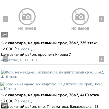
‹
›
2
/4
1-к квартира, на длительный срок, 36м², 3/5 этаж
₽
12 000
в месяц
Центральный район, проспект Кирова 7
‹
›
Агентство, 05.08.2026
1-к квартира, на длительный срок, 36м², 4/10 этаж
₽
13 000
в месяц
2
/4
Центральный район, мкр. Пневматика, Балаклавская 53