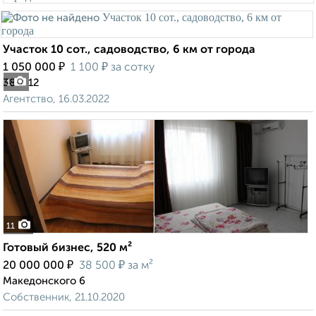
Участок 10 сот., садоводство, 6 км от города
₽
₽
1 050 000
1 100
за сотку
38-я 12
1
Агентство, 16.03.2022
11
Готовый бизнес, 520 м²
₽
₽
20 000 000
38 500
за м²
Македонского 6
Собственник, 21.10.2020