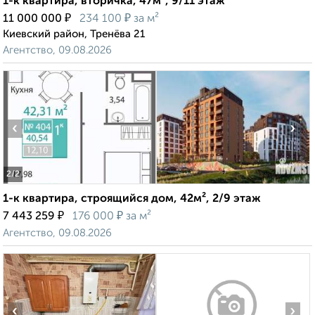
1-к квартира, вторичка, 47м², 9/11 этаж
₽
₽
11 000 000
234 100
за м²
Киевский район, Тренёва 21
Агентство, 09.08.2026
‹
›
2
/2
1-к квартира, строящийся дом, 42м², 2/9 этаж
₽
₽
7 443 259
176 000
за м²
Агентство, 09.08.2026
‹
›