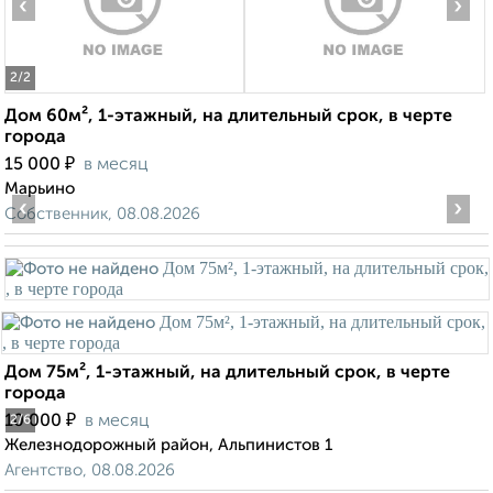
‹
›
2
/2
Дом 60м², 1-этажный, на длительный срок, в черте
города
₽
15 000
в месяц
Марьино
‹
›
Собственник, 08.08.2026
Дом 75м², 1-этажный, на длительный срок, в черте
города
₽
10 000
в месяц
2
/6
Железнодорожный район, Альпинистов 1
Агентство, 08.08.2026