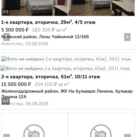
2
/2
1-к квартира, вторичка, 29м², 4/5 этаж
₽
₽
5 300 000
180 300
за м²
‹
›
Киевский район, Лизы Чайкиной 13/166
Агентство, 03.08.2026
2-к квартира, вторичка, 61м², 10/11 этаж
₽
₽
15 500 000
254 100
за м²
Железнодорожный район, ЖК На бульваре Ленина, бульвар
Ленина 12А
2
/2
Агентство, 06.08.2026