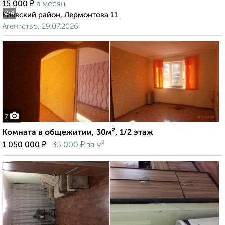
₽
15 000
в месяц
2
/4
Киевский район, Лермонтова 11
Агентство, 29.07.2026
7
Комната в общежитии, 30м², 1/2 этаж
₽
₽
1 050 000
35 000
за м²