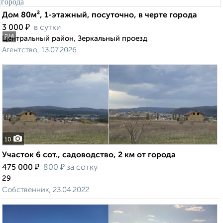
Дом 80м², 1-этажный, посуточно, в черте города
₽
3 000
в сутки
2
/4
Центральный район, Зеркальный проезд
Агентство, 13.07.2026
10
Участок 6 сот., садоводство, 2 км от города
₽
₽
475 000
800
за сотку
29
Собственник, 23.04.2022