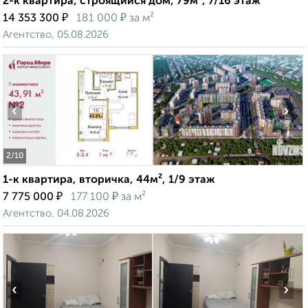
2-к квартира, строящийся дом, 79м², 7/16 этаж
₽
₽
14 353 300
181 000
за м²
Агентство, 05.08.2026
‹
›
2
/10
1-к квартира, вторичка, 44м², 1/9 этаж
₽
₽
7 775 000
177 100
за м²
Агентство, 04.08.2026
‹
›