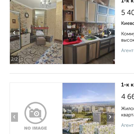
1-к 
5 4
Киевс
‹
›
Комму
высок
Агент
2
/2
1-к 
4 6
Жилой
кварт
‹
›
Агент