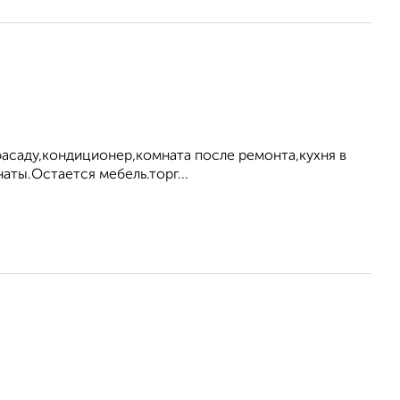
фасаду,кондиционер,комната после ремонта,кухня в
аты.Остается мебель.торг...