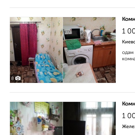
Комн
1 0
Киев
одам 
комна
8
Комн
1 0
Желе