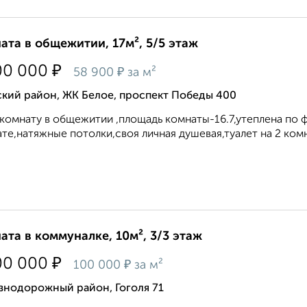
ата в общежитии, 17м², 5/5 этаж
₽
00 000
₽
58 900
за м²
ский район, ЖК Белое, проспект Победы 400
комнату в общежитии ,площадь комнаты-16.7,утеплена по 
те,натяжные потолки,своя личная душевая,туалет на 2 комн
ата в коммуналке, 10м², 3/3 этаж
₽
00 000
₽
100 000
за м²
знодорожный район, Гоголя 71