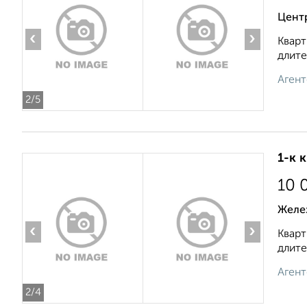
Цент
‹
›
Кварт
длите
Агент
2
/5
1-к 
10 
Желе
‹
›
Кварт
длите
Агент
2
/4