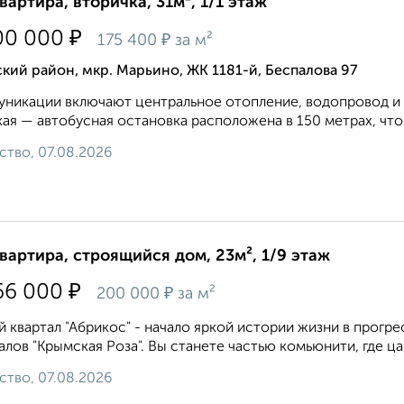
квартира, вторичка, 31м², 1/1 этаж
₽
00 000
₽
175 400
за м²
кий район, мкр. Марьино, ЖК 1181-й, Беспалова 97
никации включают центральное отопление, водопровод и 
ая — автобусная остановка расположена в 150 метрах, что 
ство, 07.08.2026
квартира, строящийся дом, 23м², 1/9 этаж
₽
66 000
₽
200 000
за м²
 квартал "Абрикос" - начало яркой истории жизни в прог
алов "Крымская Роза". Вы станете частью комьюнити, где ца
ство, 07.08.2026