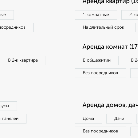
Аренда квартир (1
ные
1‑комнатные
2‑к
посредников
На длительный срок
Аренда комнат (17
В 2‑к квартире
В общежитии
В 2
Без посредников
Аренда домов, дач
аусы
п панелей
Дома
Дачи
Без посредников