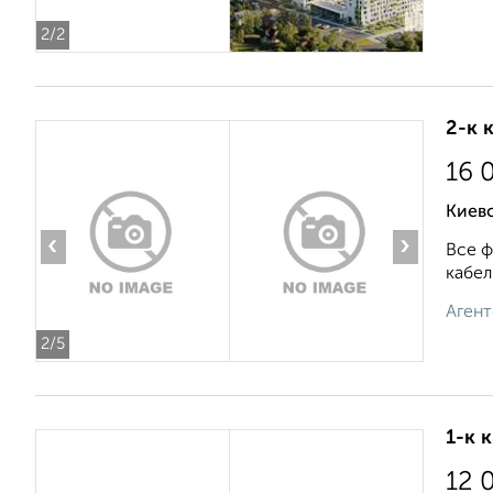
2
/2
2-к 
16 
Киевс
‹
›
Все ф
кабел
Агент
2
/5
1-к 
12 