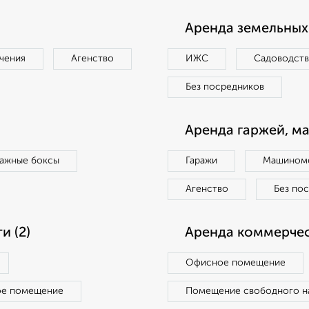
Аренда земельных 
чения
Агенство
ИЖС
Садоводст
Без посредников
Аренда гаржей, м
ражные боксы
Гаражи
Машиноме
Агенство
Без по
 (2)
Аренда коммерчес
Офисное помещение
ое помещение
Помещение свободного н