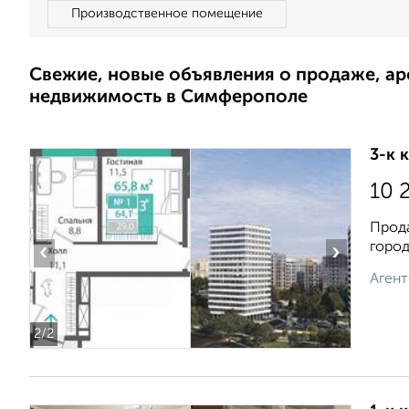
Производственное помещение
Свежие, новые объявления о продаже, а
недвижимость в Симферополе
3-к 
10 
Прода
город
‹
›
Агент
2
/2