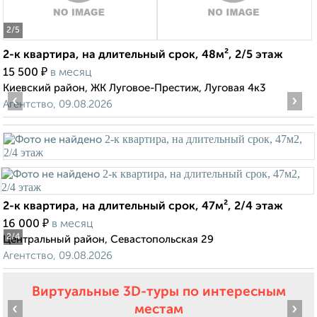
2
/5
2-к квартира, на длительный срок, 48м², 2/5 этаж
₽
15 500
в месяц
Киевский район, ЖК Луговое-Престиж, Луговая 4к3
‹
›
Агентство, 09.08.2026
2-к квартира, на длительный срок, 47м², 2/4 этаж
₽
16 000
в месяц
2
/4
Центральный район, Севастопольская 29
Агентство, 09.08.2026
Виртуальные 3D-туры по интересным
‹
›
местам