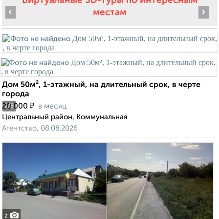
Виртуальные 3D-туры по интересным
‹
›
местам
Дом 50м², 1-этажный, на длительный срок, в черте
города
₽
20 000
в месяц
2
/8
Центральный район, Коммунальная
Агентство, 08.08.2026
2