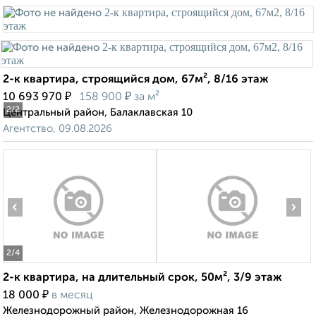
2-к квартира, строящийся дом, 67м², 8/16 этаж
₽
₽
10 693 970
158 900
за м²
2
/2
Центральный район, Балаклавская 10
Агентство, 09.08.2026
‹
›
2
/4
2-к квартира, на длительный срок, 50м², 3/9 этаж
₽
18 000
в месяц
Железнодорожный район, Железнодорожная 16