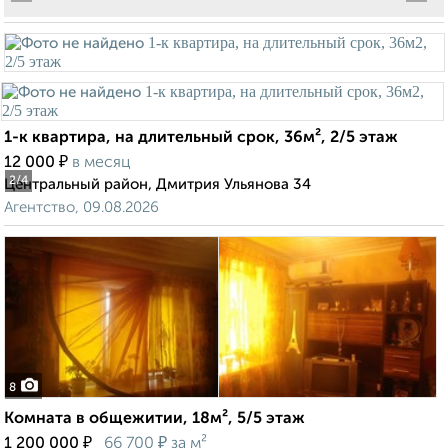
1-к квартира, на длительный срок, 36м², 2/5 этаж
₽
12 000
в месяц
2
/4
Центральный район, Дмитрия Ульянова 34
Агентство, 09.08.2026
8
Комната в общежитии, 18м², 5/5 этаж
₽
₽
1 200 000
66 700
за м²