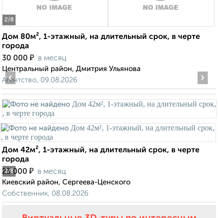
2
/8
Дом 80м², 1-этажный, на длительный срок, в черте
города
₽
30 000
в месяц
Центральный район, Дмитрия Ульянова
‹
›
Агентство, 09.08.2026
Дом 42м², 1-этажный, на длительный срок, в черте
города
₽
23 000
в месяц
2
/8
Киевский район, Сергеева-Ценского
Собственник, 08.08.2026