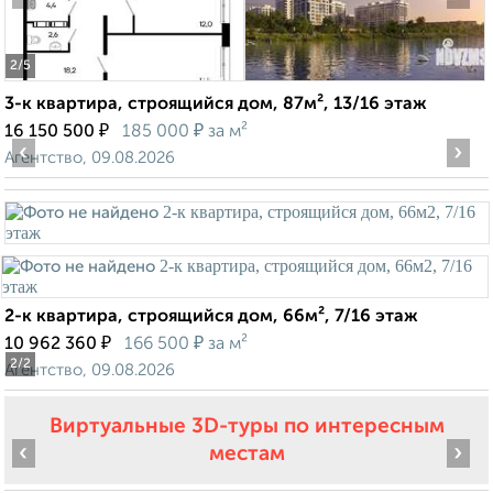
2
/5
3-к квартира, строящийся дом, 87м², 13/16 этаж
₽
₽
16 150 500
185 000
за м²
‹
›
Агентство, 09.08.2026
2-к квартира, строящийся дом, 66м², 7/16 этаж
₽
₽
10 962 360
166 500
за м²
2
/2
Агентство, 09.08.2026
Виртуальные 3D-туры по интересным
‹
›
местам