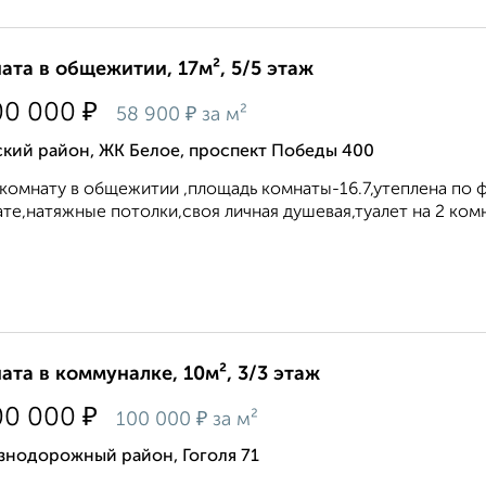
ата в общежитии, 17м², 5/5 этаж
₽
00 000
₽
58 900
за м²
ский район, ЖК Белое, проспект Победы 400
комнату в общежитии ,площадь комнаты-16.7,утеплена по 
те,натяжные потолки,своя личная душевая,туалет на 2 комн
ата в коммуналке, 10м², 3/3 этаж
₽
00 000
₽
100 000
за м²
знодорожный район, Гоголя 71