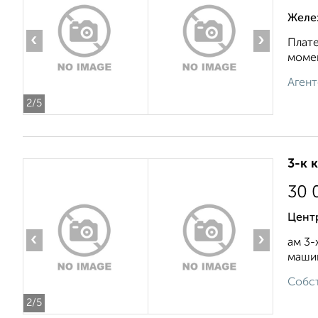
Желе
‹
›
Плате
момен
Агент
2
/5
3-к 
30 
Цент
‹
›
ам 3-
машин
Собст
2
/5