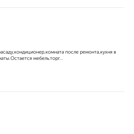
фасаду,кондиционер,комната после ремонта,кухня в
аты.Остается мебель.торг...