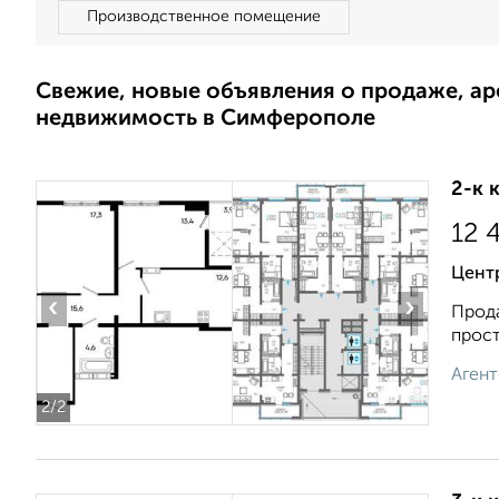
Производственное помещение
Свежие, новые объявления о продаже, а
недвижимость в Симферополе
2-к 
12 
Цент
‹
›
Прода
прост
Агент
2
/2