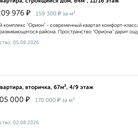
квартира, строящийся дом, 64м², 11/16 этаж
₽
209 976
₽
159 300
за м²
 комплекс "Орион" - современный квартал комфорт-класса
развивающегося района. Пространство "Ориона" дарит ощу
ство, 05.08.2026
квартира, вторичка, 67м², 4/9 этаж
₽
305 000
₽
170 000
за м²
ство, 02.08.2026