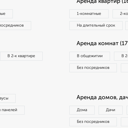
Аренда квартир (1
ные
1‑комнатные
2‑к
посредников
На длительный срок
Аренда комнат (17
В 2‑к квартире
В общежитии
В 2
Без посредников
Аренда домов, дач
аусы
п панелей
Дома
Дачи
Без посредников