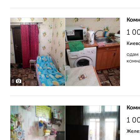
Комн
1 0
Киев
одам 
комна
8
Комн
1 0
Желе