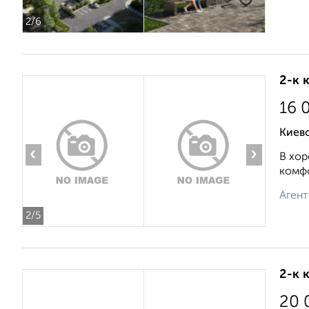
2
/6
2-к 
16 
Киев
‹
›
В хор
комфо
Агент
2
/5
2-к 
20 