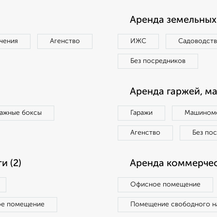
Аренда земельных 
чения
Агенство
ИЖС
Садоводст
Без посредников
Аренда гаржей, м
ражные боксы
Гаражи
Машиноме
Агенство
Без по
 (2)
Аренда коммерчес
Офисное помещение
ое помещение
Помещение свободного н