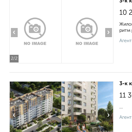
3-к 
10 
Жилой
ритм 
‹
›
Агент
2
/2
3-к 
11 
...
‹
›
Агент