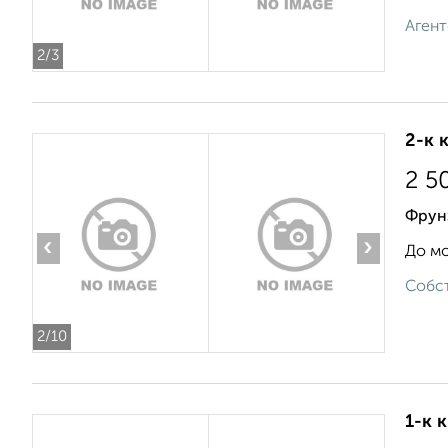
Агент
2
/3
2-к 
2 5
Фрун
‹
›
До мо
Собст
2
/10
1-к 