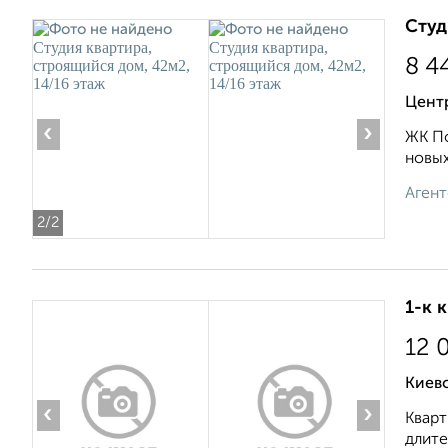
Студ
8 4
Центр
‹
›
ЖК По
новых
Агент
2
/2
1-к 
12 
Киевс
‹
›
Кварт
длите