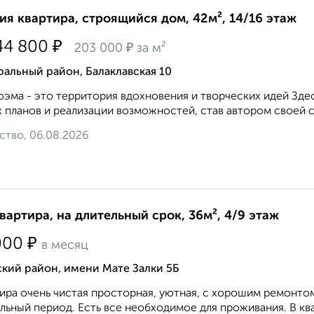
ия квартира, строящийся дом, 42м², 14/16 этаж
₽
44 800
₽
203 000
за м²
альный район, Балаклавская 10
эма - это территория вдохновения и творческих идей Зде
 планов и реализации возможностей, став автором своей 
ство, 06.08.2026
квартира, на длительный срок, 36м², 4/9 этаж
₽
000
в месяц
кий район, имени Мате Залки 5Б
ира очень чистая просторная, уютная, с хорошим ремонто
льный период. Есть все необходимое для проживания. В ква