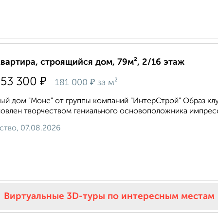
квартира, строящийся дом, 79м², 2/16 этаж
₽
353 300
₽
181 000
за м²
ый дом "Моне" от группы компаний "ИнтерСтрой" Образ кл
овлен творчеством гениального основоположника импресс
ство, 07.08.2026
Виртуальные 3D-туры по интересным местам