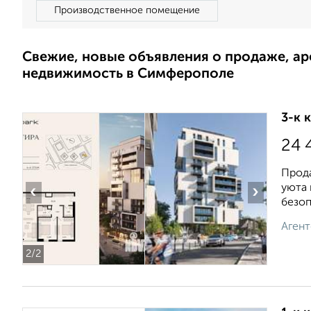
Производственное помещение
Свежие, новые объявления о продаже, а
недвижимость в Симферополе
3-к 
24 
Прода
уюта 
‹
›
безоп
Агент
2
/2