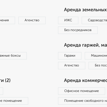
Аренда земельных 
чения
Агенство
ИЖС
Садоводст
Без посредников
Аренда гаржей, м
ражные боксы
Гаражи
Машиноме
Агенство
Без по
 (2)
Аренда коммерчес
Офисное помещение
ое помещение
Помещение свободного н