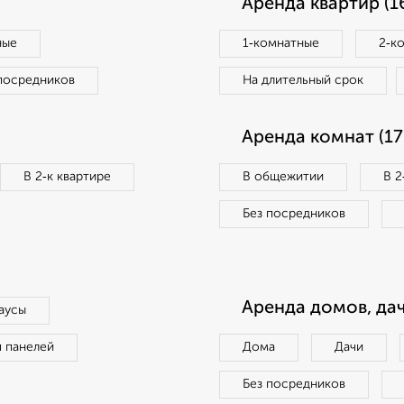
Аренда квартир (1
ные
1‑комнатные
2‑к
посредников
На длительный срок
Аренда комнат (17
В 2‑к квартире
В общежитии
В 2
Без посредников
Аренда домов, дач
аусы
п панелей
Дома
Дачи
Без посредников