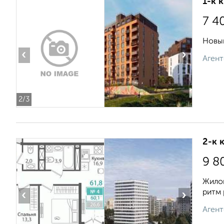
1-к 
7 4
Новый
‹
›
Агент
2
/3
2-к 
9 8
Жилой
ритм 
‹
›
Агент