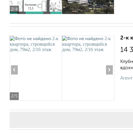
2
/4
2-к 
14 
Клубн
вдохн
‹
›
Агент
2
/5