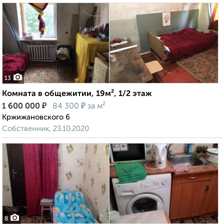
13
Комната в общежитии, 19м², 1/2 этаж
₽
₽
1 600 000
84 300
за м²
Кржижановского 6
Собственник, 23.10.2020
8