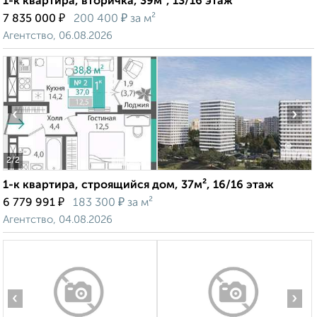
1-к квартира, вторичка, 39м², 13/16 этаж
₽
₽
7 835 000
200 400
за м²
Агентство, 06.08.2026
‹
›
2
/2
1-к квартира, строящийся дом, 37м², 16/16 этаж
₽
₽
6 779 991
183 300
за м²
Агентство, 04.08.2026
‹
›