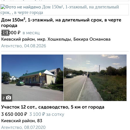
Дом 150м², 1-этажный, на длительный срок, в черте
города
₽
20 000
в месяц
2
/8
Киевский район, мкр. Хошкельды, Бекира Османова
Агентство, 04.08.2026
2
Участок 12 сот., садоводство, 5 км от города
₽
₽
3 650 000
3 100
за сотку
Киевский район, 83
Агентство, 08.07.2020