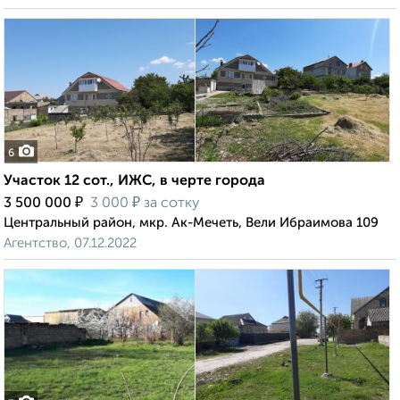
6
Участок 12 сот., ИЖС, в черте города
₽
₽
3 500 000
3 000
за сотку
Центральный район, мкр. Ак-Мечеть, Вели Ибраимова 109
Агентство, 07.12.2022