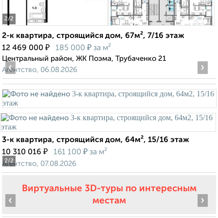
2
/2
2-к квартира, строящийся дом, 67м², 7/16 этаж
₽
₽
12 469 000
185 000
за м²
Центральный район, ЖК Поэма, Трубаченко 21
‹
›
Агентство, 06.08.2026
3-к квартира, строящийся дом, 64м², 15/16 этаж
₽
₽
10 310 016
161 100
за м²
2
/2
Агентство, 07.08.2026
Виртуальные 3D-туры по интересным
‹
›
местам