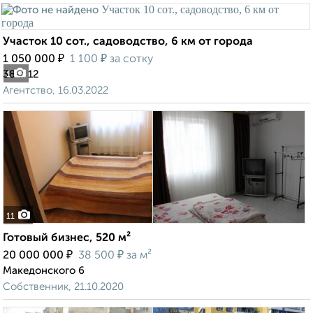
Участок 10 сот., садоводство, 6 км от города
₽
₽
1 050 000
1 100
за сотку
38-я 12
1
Агентство, 16.03.2022
11
Готовый бизнес, 520 м²
₽
₽
20 000 000
38 500
за м²
Македонского 6
Собственник, 21.10.2020