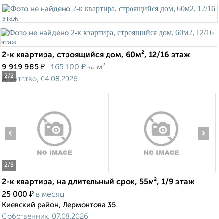
2-к квартира, строящийся дом, 60м², 12/16 этаж
₽
₽
9 919 985
165 100
за м²
2
/2
Агентство, 04.08.2026
‹
›
2
/5
2-к квартира, на длительный срок, 55м², 1/9 этаж
₽
25 000
в месяц
Киевский район, Лермонтова 35
Собственник, 07.08.2026