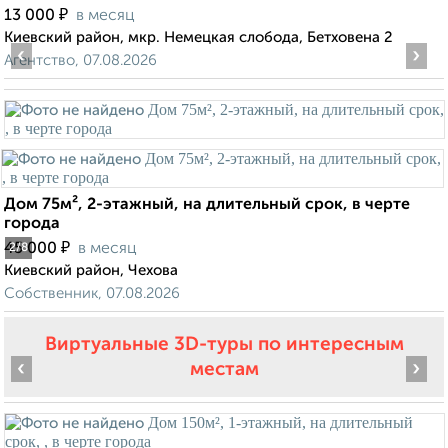
₽
13 000
в месяц
Киевский район, мкр. Немецкая слобода, Бетховена 2
‹
›
Агентство, 07.08.2026
Дом 75м², 2-этажный, на длительный срок, в черте
города
₽
45 000
в месяц
2
/8
Киевский район, Чехова
Собственник, 07.08.2026
Виртуальные 3D-туры по интересным
‹
›
местам