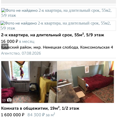
2-к квартира, на длительный срок, 55м², 5/9 этаж
₽
16 000
в месяц
2
/5
Киевский район, мкр. Немецкая слобода, Комсомольская 4
Агентство, 07.08.2026
13
Комната в общежитии, 19м², 1/2 этаж
₽
₽
1 600 000
84 300
за м²