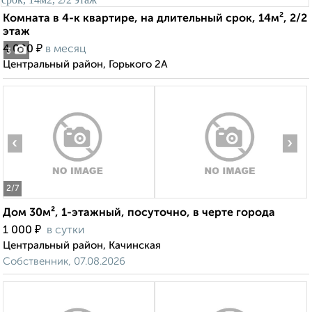
Комната в 4-к квартире, на длительный срок, 14м², 2/2
этаж
₽
4 000
в месяц
3
Центральный район, Горького 2А
‹
›
2
/7
Дом 30м², 1-этажный, посуточно, в черте города
₽
1 000
в сутки
Центральный район, Качинская
Собственник, 07.08.2026