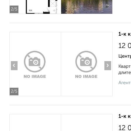
2
/5
1-к 
12 
Цент
‹
›
Кварт
длите
Агент
2
/5
1-к 
12 