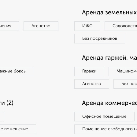
Аренда земельных 
чения
Агенство
ИЖС
Садоводст
Без посредников
Аренда гаржей, м
ражные боксы
Гаражи
Машиноме
Агенство
Без по
 (2)
Аренда коммерчес
Офисное помещение
ое помещение
Помещение свободного н