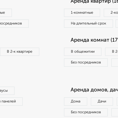
Аренда квартир (1
ные
1‑комнатные
2‑к
посредников
На длительный срок
Аренда комнат (17
В 2‑к квартире
В общежитии
В 2
Без посредников
Аренда домов, дач
аусы
п панелей
Дома
Дачи
Без посредников