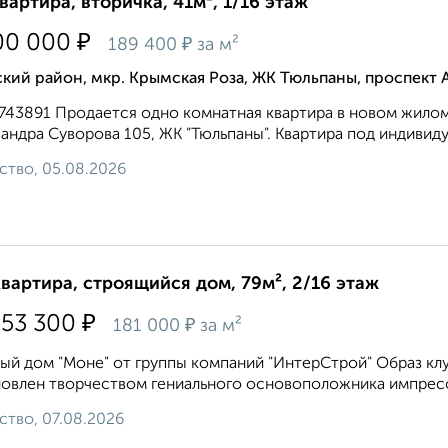
квартира, вторичка, 41м², 1/16 этаж
₽
00 000
₽
189 400
за м²
кий район, мкр. Крымская Роза, ЖК Тюльпаны, проспект 
3743891 Продается одно комнатная квартира в новом жило
андра Суворова 105, ЖК "Тюльпаны". Квартира под индивиду
ство, 05.08.2026
квартира, строящийся дом, 79м², 2/16 этаж
₽
353 300
₽
181 000
за м²
ый дом "Моне" от группы компаний "ИнтерСтрой" Образ кл
овлен творчеством гениального основоположника импресс
ство, 07.08.2026