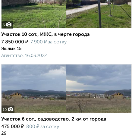
3
Участок 10 сот., ИЖС, в черте города
₽
₽
7 850 000
7 900
за сотку
Яшлык 15
Агентство, 16.03.2022
10
Участок 6 сот., садоводство, 2 км от города
₽
₽
475 000
800
за сотку
29