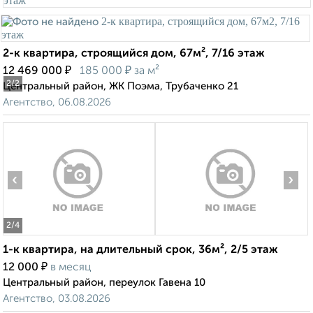
2-к квартира, строящийся дом, 67м², 7/16 этаж
₽
₽
12 469 000
185 000
за м²
2
/2
Центральный район, ЖК Поэма, Трубаченко 21
Агентство, 06.08.2026
‹
›
2
/4
1-к квартира, на длительный срок, 36м², 2/5 этаж
₽
12 000
в месяц
Центральный район, переулок Гавена 10
Агентство, 03.08.2026