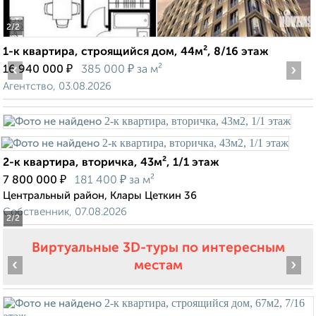
2
/2
1-к квартира, строящийся дом, 44м², 8/16 этаж
‹
₽
₽
›
16 940 000
385 000
за м²
Агентство, 03.08.2026
2-к квартира, вторичка, 43м², 1/1 этаж
₽
₽
7 800 000
181 400
за м²
Центральный район, Клары Цеткин 36
Собственник, 07.08.2026
2
/2
Виртуальные 3D-туры по интересным
‹
›
местам