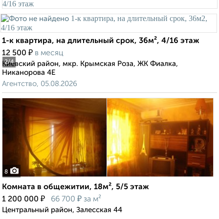
1-к квартира, на длительный срок, 36м², 4/16 этаж
₽
12 500
в месяц
2
/4
Киевский район, мкр. Крымская Роза, ЖК Фиалка,
Никанорова 4Е
Агентство, 05.08.2026
8
Комната в общежитии, 18м², 5/5 этаж
₽
₽
1 200 000
66 700
за м²
Центральный район, Залесская 44