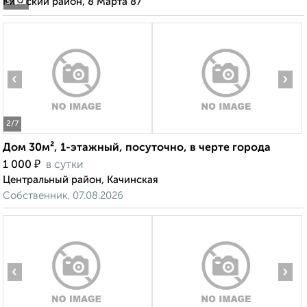
Киевский район, 8 Марта 87
5
‹
›
2
/7
Дом 30м², 1-этажный, посуточно, в черте города
₽
1 000
в сутки
Центральный район, Качинская
Собственник, 07.08.2026
‹
›