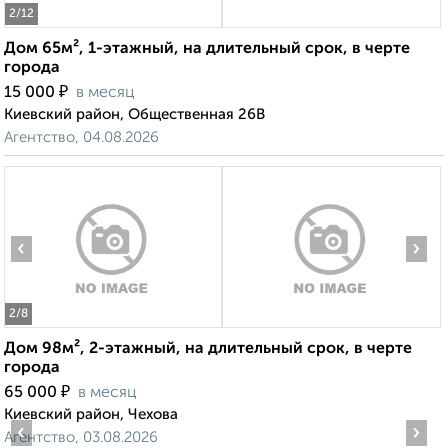
2
/12
Дом 65м², 1-этажный, на длительный срок, в черте
города
₽
15 000
в месяц
Киевский район, Общественная 26В
Агентство, 04.08.2026
‹
›
2
/8
Дом 98м², 2-этажный, на длительный срок, в черте
города
₽
65 000
в месяц
Киевский район, Чехова
‹
›
Агентство, 03.08.2026