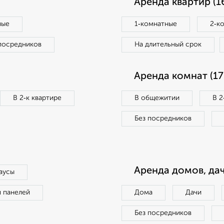
Аренда квартир (1
ные
1‑комнатные
2‑к
посредников
На длительный срок
Аренда комнат (17
В 2‑к квартире
В общежитии
В 2
Без посредников
Аренда домов, дач
аусы
п панелей
Дома
Дачи
Без посредников