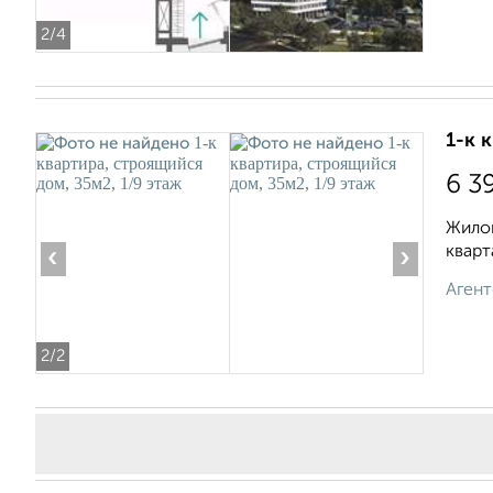
2
/4
1-к 
6 3
Жилой
кварт
‹
›
Агент
2
/2