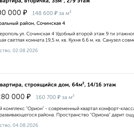
квартира, вторичка, 35м², 2/9 этаж
₽
00 000
₽
148 600
за м²
ральный район, Сочинская 4
рополь ул. Сочинская 4 Удобный второй этаж 9 ти этажног
ая светлая комната 19,5 м. кв. Кухня 6.6 м. кв. Санузел совм
ство, 02.08.2026
квартира, строящийся дом, 64м², 14/16 этаж
₽
280 000
₽
160 700
за м²
 комплекс "Орион" - современный квартал комфорт-класса
развивающегося района. Пространство "Ориона" дарит ощу
ство, 04.08.2026