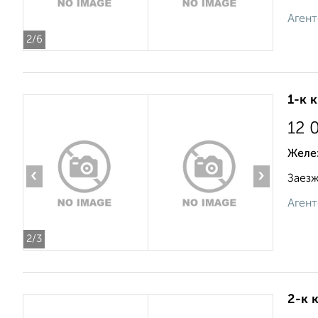
Агент
2
/6
1-к 
12 
Желе
‹
›
Заезжа
Агент
2
/3
2-к 