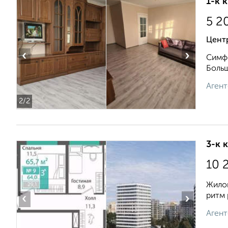
1-к 
5 2
Цент
‹
›
Симфе
Больш
Агент
2
/2
3-к 
10 
Жилой
ритм 
‹
›
Агент