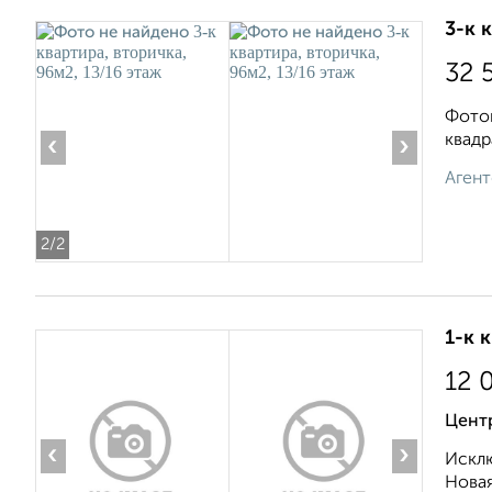
3-к 
32 
Фотог
квадр
‹
›
Агент
2
/2
1-к 
12 
Центр
‹
›
Исклю
Новая