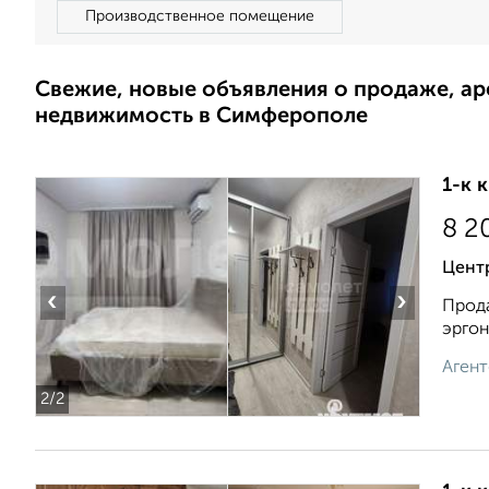
Производственное помещение
Свежие, новые объявления о продаже, а
недвижимость в Симферополе
1-к 
8 2
Цент
‹
›
Прода
эргон
Агент
2
/2