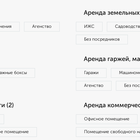
Аренда земельных 
чения
Агенство
ИЖС
Садоводст
Без посредников
Аренда гаржей, м
ражные боксы
Гаражи
Машиноме
Агенство
Без по
 (2)
Аренда коммерчес
Офисное помещение
ое помещение
Помещение свободного н