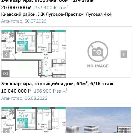
2-к квартира, вторичка, 86м², 2/4 этаж
₽
₽
20 000 000
233 400
за м²
Киевский район, ЖК Луговое-Престиж, Луговая 4к4
Агентство, 30.07.2026
‹
›
2
/2
3-к квартира, строящийся дом, 64м², 6/16 этаж
₽
₽
10 040 000
156 900
за м²
Агентство, 06.08.2026
‹
›