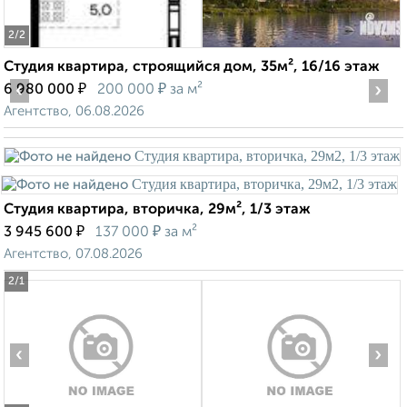
2
/2
Студия квартира, строящийся дом, 35м², 16/16 этаж
‹
₽
₽
›
6 980 000
200 000
за м²
Агентство, 06.08.2026
Студия квартира, вторичка, 29м², 1/3 этаж
₽
₽
3 945 600
137 000
за м²
Агентство, 07.08.2026
2
/1
‹
›