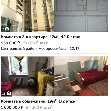
7
Комната в 2-к квартире, 12м², 4/10 этаж
₽
₽
950 000
79 200
за м²
Центральный район, Новороссийская 22/17
13
Комната в общежитии, 19м², 1/2 этаж
₽
₽
1 600 000
84 300
за м²