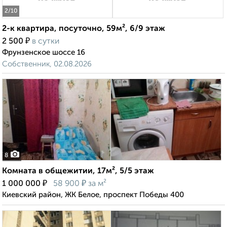
2
/10
2-к квартира, посуточно, 59м², 6/9 этаж
₽
2 500
в сутки
Фрунзенское шоссе 16
Собственник, 02.08.2026
8
Комната в общежитии, 17м², 5/5 этаж
₽
₽
1 000 000
58 900
за м²
Киевский район, ЖК Белое, проспект Победы 400