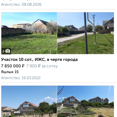
Агентство, 08.08.2026
3
Участок 10 сот., ИЖС, в черте города
₽
₽
7 850 000
7 900
за сотку
Яшлык 15
Агентство, 16.03.2022