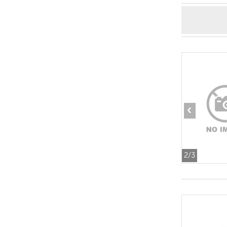
‹
2
/3