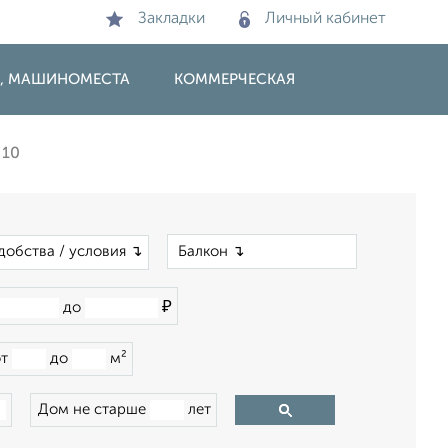
Закладки
Личный кабинет
И, МАШИНОМЕСТА
КОММЕРЧЕСКАЯ
10
×
добства / условия ↴
₽
до
от
до
м²
Дом не старше
лет