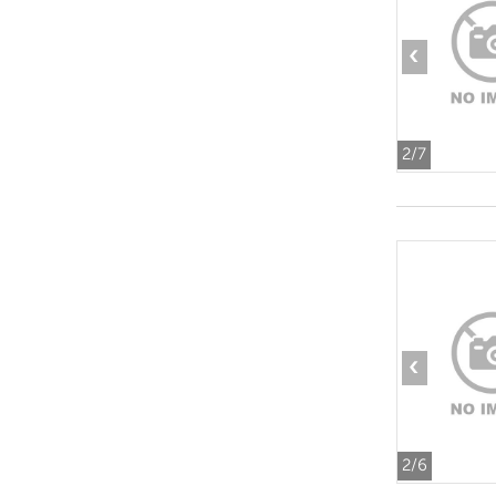
‹
2
/7
‹
2
/6