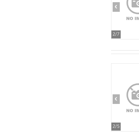
‹
2
/7
‹
2
/5