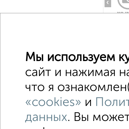
‹
2
/1
Мы используем ку
сайт и нажимая н
‹
что я ознакомлен(
«cookies»
и
Полит
2
/1
данных
. Вы може