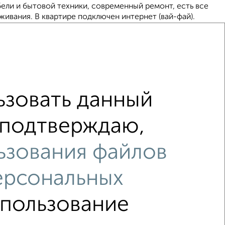
ели и бытовой техники, современный ремонт, есть все
ивания. В квартире подключен интернет (вай-фай).
се вопросы можете задать по телефону вос...
длительный срок, 50м², 4/9 этаж
зовать данный
ц
я подтверждаю,
 Дмитрия Ульянова 1А
ьзования файлов
тического ремонта, на полу ламинат, пластиковые
атные двери. Есть стиральная машина, большой
 поверхность и духовка, чайник, микроволновка. ...
ерсональных
спользование