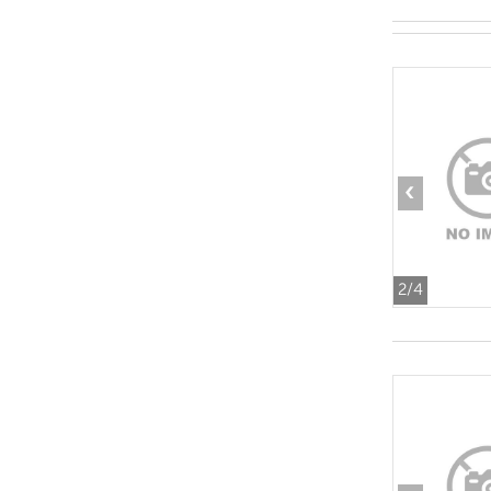
‹
2
/4