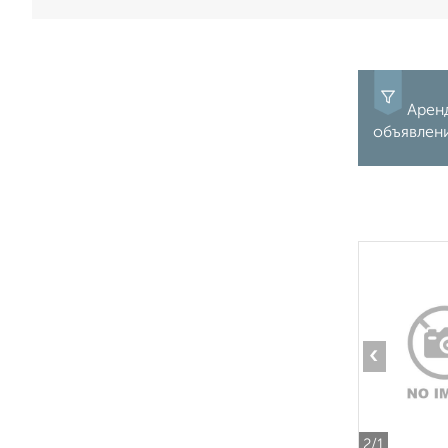
Аренд
объявлен
‹
2
/1