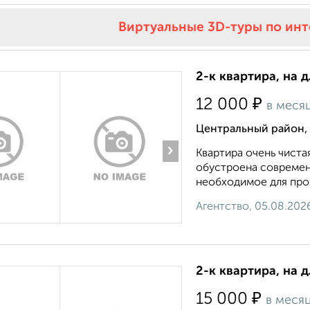
Виртуальные 3D-туры по ин
2-к квартира, на 
₽
12 000
в меся
Центральный район, 
›
Квартира очень чиста
обустроена современн
необходимое для прож
Агентство, 05.08.202
2-к квартира, на 
₽
15 000
в меся