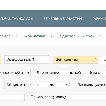
 ДАЧИ, ТАУНХАУСЫ
ЗЕМЕЛЬНЫЕ УЧАСТКИ
ГАРАЖ
ренда
2‑комнатные
На длительный срок
×
×
×
У
 последний этаж
Дом не выше
этажей
Цена от
×
Общая площадь от
до
м²
Площадь кухни 
По ключевому слову: