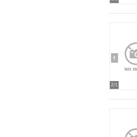
‹
2
/1