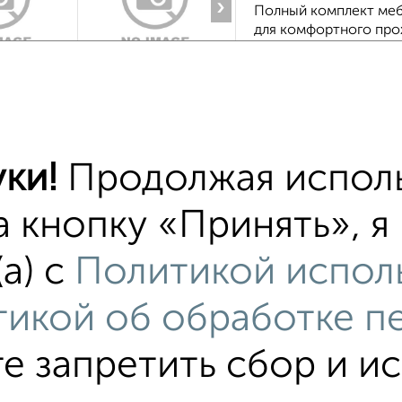
›
Полный комплект меб
для комфортного прож
Уютная обстановка. В
Агентство, 31.07.2026
2-к квартира, на 
ки!
Продолжая исполь
₽
15 000
в меся
а кнопку «Принять», 
Центральный район,
›
а) с
Политикой испол
Квартира после косме
окна, новые межкомн
холодильник, варочная
икой об обработке п
Агентство, 27.07.2026
те запретить сбор и и