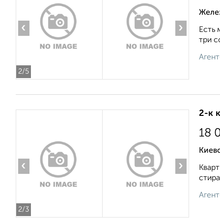
Желе
‹
›
Есть 
три с
Агент
2
/5
2-к 
18 
Киев
‹
›
Кварт
стира
Агент
2
/3