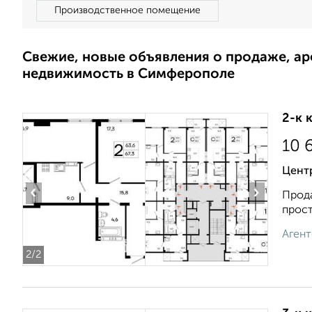
Производственное помещение
Свежие, новые объявления о продаже, а
недвижимость в Симферополе
2-к 
10 
Центр
‹
›
Прода
прост
Агент
2
/2