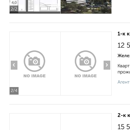
2
/2
1-к 
12 
Желе
‹
›
Кварт
прожи
Агент
2
/4
2-к 
15 