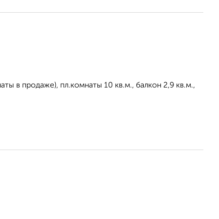
ты в продаже), пл.комнаты 10 кв.м., балкон 2,9 кв.м.,