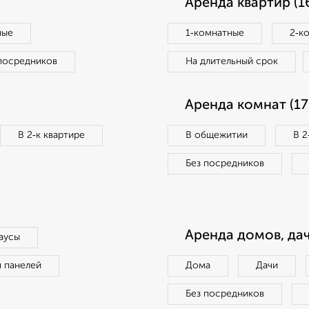
Аренда квартир (1
ные
1‑комнатные
2‑к
посредников
На длительный срок
Аренда комнат (17
В 2‑к квартире
В общежитии
В 2
Без посредников
Аренда домов, дач
аусы
п панелей
Дома
Дачи
Без посредников