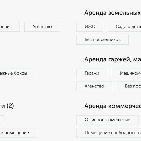
Аренда земельных 
чения
Агенство
ИЖС
Садоводст
Без посредников
Аренда гаржей, м
ражные боксы
Гаражи
Машиноме
Агенство
Без по
 (2)
Аренда коммерчес
Офисное помещение
ое помещение
Помещение свободного н