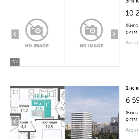
3-к 
10 
Жилой
ритм 
‹
›
Агент
2
/2
1-к 
6 5
Жилой
ритм 
‹
›
Агент