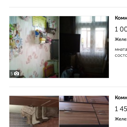
Комн
1 0
Желе
мната
состо
5
Комн
1 4
Желе