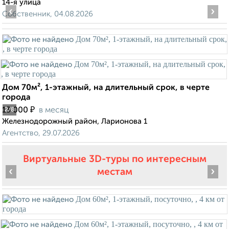
14-я улица
‹
›
Собственник, 04.08.2026
Дом 70м², 1-этажный, на длительный срок, в черте
города
₽
13 000
в месяц
2
/8
Железнодорожный район, Ларионова 1
Агентство, 29.07.2026
Виртуальные 3D-туры по интересным
‹
›
местам