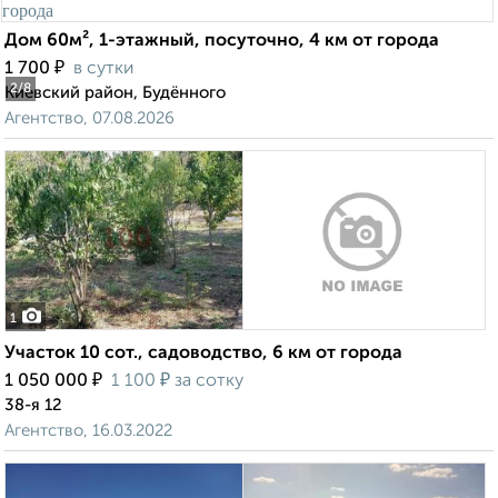
Дом 60м², 1-этажный, посуточно, 4 км от города
₽
1 700
в сутки
2
/8
Киевский район, Будённого
Агентство, 07.08.2026
1
Участок 10 сот., садоводство, 6 км от города
₽
₽
1 050 000
1 100
за сотку
38-я 12
Агентство, 16.03.2022