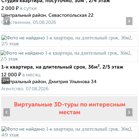
Студия квартира, посуточно, 30м², 2/4 этаж
₽
2 000
в сутки
Центральный район, Севастопольская 22
‹
›
Собственник, 05.08.2026
1-к квартира, на длительный срок, 36м², 2/5 этаж
₽
12 000
в месяц
2
/4
Центральный район, Дмитрия Ульянова 34
Агентство, 07.08.2026
Виртуальные 3D-туры по интересным
‹
›
местам