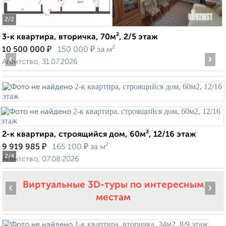
2
/2
3-к квартира, вторичка, 70м², 2/5 этаж
₽
₽
10 500 000
150 000
за м²
‹
›
Агентство, 31.07.2026
2-к квартира, строящийся дом, 60м², 12/16 этаж
₽
₽
9 919 985
165 100
за м²
2
/4
Агентство, 07.08.2026
Виртуальные 3D-туры по интересным
‹
›
местам