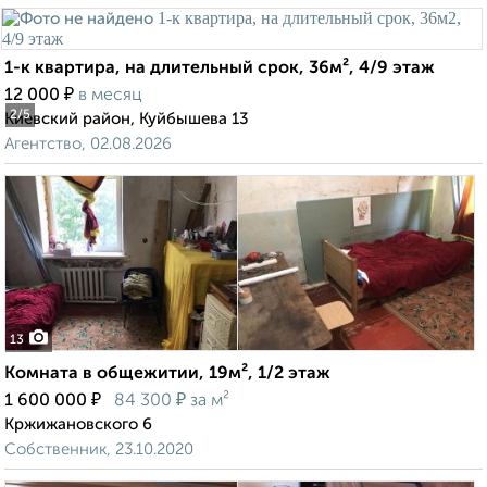
1-к квартира, на длительный срок, 36м², 4/9 этаж
₽
12 000
в месяц
2
/5
Киевский район, Куйбышева 13
Агентство, 02.08.2026
13
Комната в общежитии, 19м², 1/2 этаж
₽
₽
1 600 000
84 300
за м²
Кржижановского 6
Собственник, 23.10.2020