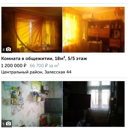
8
Комната в общежитии, 18м², 5/5 этаж
₽
₽
1 200 000
66 700
за м²
Центральный район, Залесская 44
5