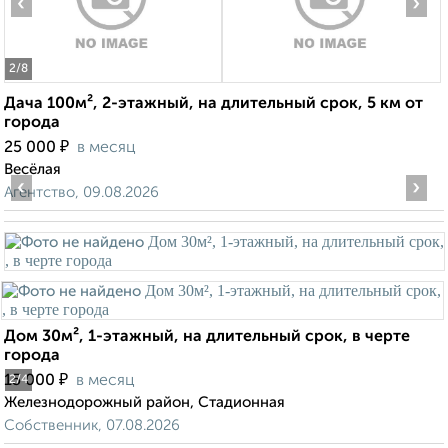
‹
›
2
/8
Дача 100м², 2-этажный, на длительный срок, 5 км от
города
₽
25 000
в месяц
Весёлая
‹
›
Агентство, 09.08.2026
Дом 30м², 1-этажный, на длительный срок, в черте
города
₽
15 000
в месяц
2
/4
Железнодорожный район, Стадионная
Собственник, 07.08.2026