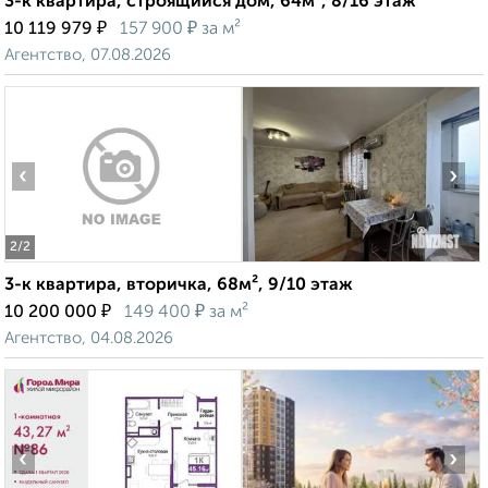
3-к квартира, строящийся дом, 64м², 8/16 этаж
₽
₽
10 119 979
157 900
за м²
Агентство, 07.08.2026
‹
›
2
/2
3-к квартира, вторичка, 68м², 9/10 этаж
₽
₽
10 200 000
149 400
за м²
Агентство, 04.08.2026
‹
›