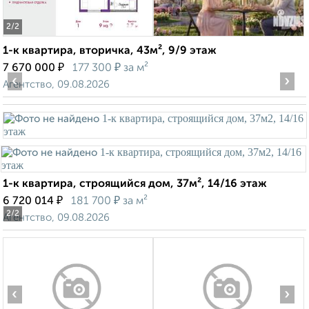
2
/2
1-к квартира, вторичка, 43м², 9/9 этаж
₽
₽
7 670 000
177 300
за м²
‹
›
Агентство, 09.08.2026
1-к квартира, строящийся дом, 37м², 14/16 этаж
₽
₽
6 720 014
181 700
за м²
2
/2
Агентство, 09.08.2026
‹
›