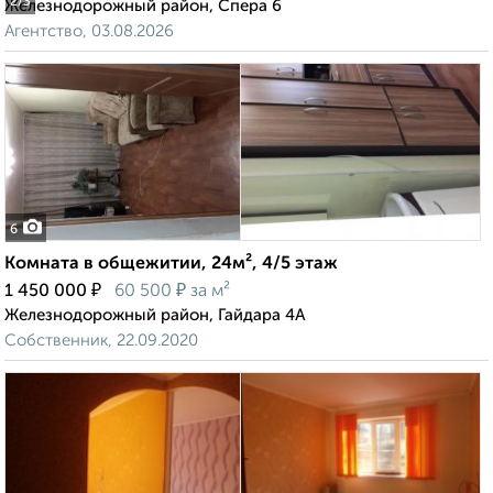
2
/3
Железнодорожный район, Спера 6
Агентство, 03.08.2026
6
Комната в общежитии, 24м², 4/5 этаж
₽
₽
1 450 000
60 500
за м²
Железнодорожный район, Гайдара 4А
Собственник, 22.09.2020