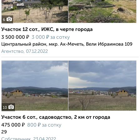
6
Участок 12 сот., ИЖС, в черте города
₽
₽
3 500 000
3 000
за сотку
Центральный район, мкр. Ак-Мечеть, Вели Ибраимова 109
Агентство, 07.12.2022
10
Участок 6 сот., садоводство, 2 км от города
₽
₽
475 000
800
за сотку
29
Собственник, 23.04.2022