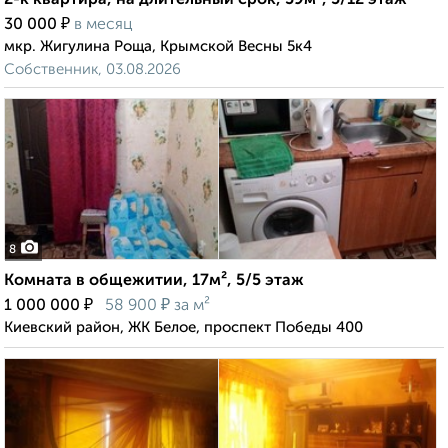
2-к квартира, на длительный срок, 59м², 5/12 этаж
₽
30 000
в месяц
мкр. Жигулина Роща, Крымской Весны 5к4
Собственник, 03.08.2026
8
Комната в общежитии, 17м², 5/5 этаж
₽
₽
1 000 000
58 900
за м²
Киевский район, ЖК Белое, проспект Победы 400