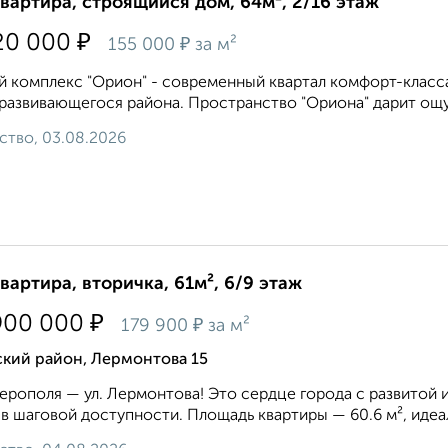
квартира, строящийся дом, 64м², 2/16 этаж
₽
20 000
₽
155 000
за м²
 комплекс "Орион" - современный квартал комфорт-класса
развивающегося района. Пространство "Ориона" дарит ощу
ство, 03.08.2026
квартира, вторичка, 61м², 6/9 этаж
₽
900 000
₽
179 900
за м²
ский район, Лермонтова 15
рополя — ул. Лермонтова! Это сердце города с развитой и
 в шаговой доступности. Площадь квартиры — 60.6 м², идеа