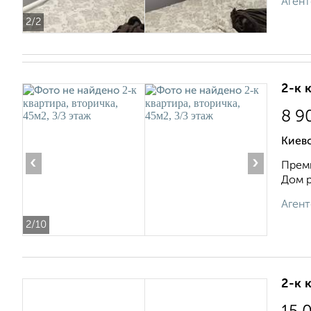
Агент
2
/2
2-к 
8 9
Киевс
‹
›
Преми
Дом р
Агент
2
/10
2-к 