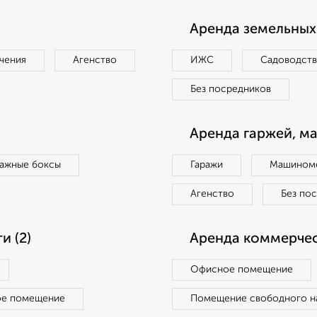
Аренда земельных 
чения
Агенство
ИЖС
Садоводст
Без посредников
Аренда гаржей, м
ражные боксы
Гаражи
Машиноме
Агенство
Без по
 (2)
Аренда коммерчес
Офисное помещение
ое помещение
Помещение свободного н