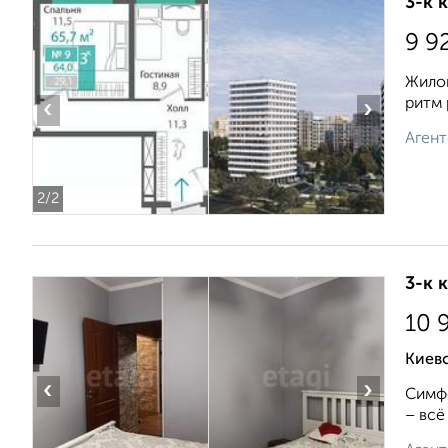
3-к 
9 9
Жилой
ритм 
‹
›
Агент
2
/2
3-к 
10 
Киев
‹
›
Симфе
– всё