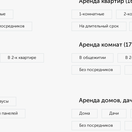
Аренда квартир (1
ные
1‑комнатные
2‑к
посредников
На длительный срок
Аренда комнат (17
В 2‑к квартире
В общежитии
В 2
Без посредников
Аренда домов, дач
аусы
п панелей
Дома
Дачи
Без посредников