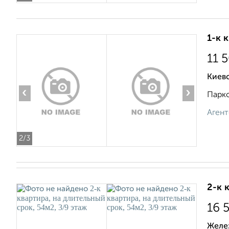
1-к 
11 
Киевс
‹
›
Парко
Агент
2
/3
2-к 
16 
Желе