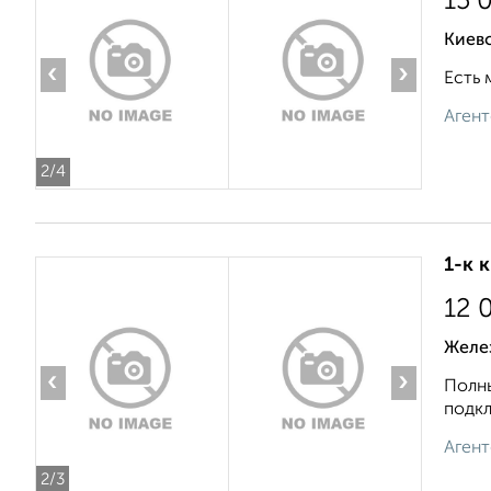
15 
Киевс
‹
›
Есть 
Агент
2
/4
1-к 
12 
Желе
‹
›
Полны
подкл
Агент
2
/3