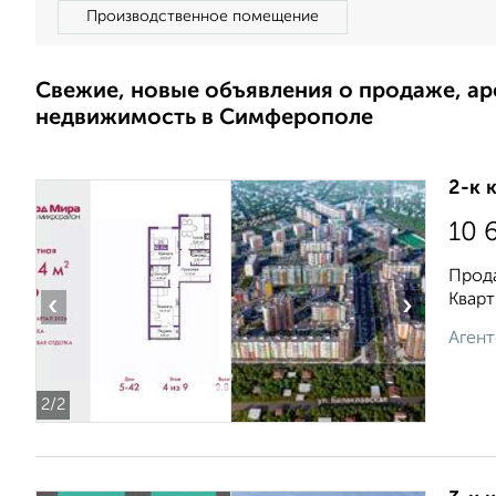
Производственное помещение
Свежие, новые объявления о продаже, а
недвижимость в Симферополе
2-к 
10 
Прода
Кварт
‹
›
Агент
2
/2