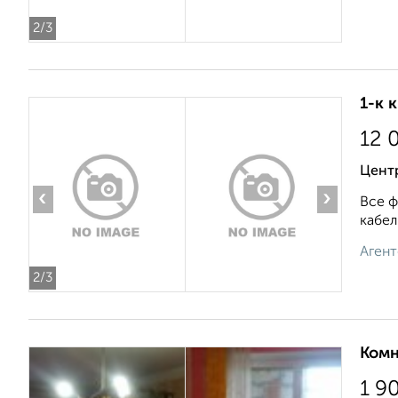
2
/3
1-к 
12 
Цент
‹
›
Все ф
кабел
Агент
2
/3
Комн
1 9