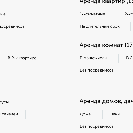
Аренда квартир (1
ные
1‑комнатные
2‑к
посредников
На длительный срок
Аренда комнат (17
В 2‑к квартире
В общежитии
В 2
Без посредников
Аренда домов, дач
аусы
п панелей
Дома
Дачи
Без посредников