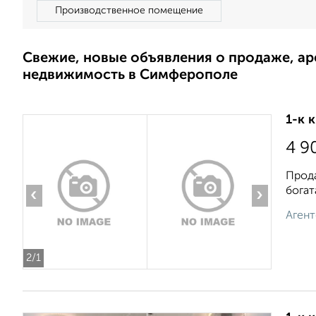
Производственное помещение
Свежие, новые объявления о продаже, а
недвижимость в Симферополе
1-к 
4 9
Прода
богат
‹
›
Агент
2
/1