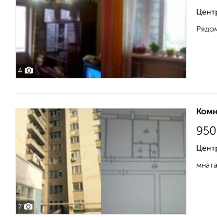
Центр
Рядом
4
Комн
950
Цент
мната
7