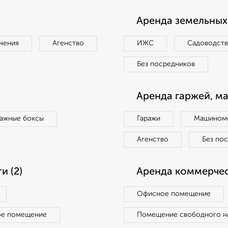
Аренда земельных 
чения
Агенство
ИЖС
Садоводст
Без посредников
Аренда гаржей, м
ражные боксы
Гаражи
Машиноме
Агенство
Без по
 (2)
Аренда коммерчес
Офисное помещение
ое помещение
Помещение свободного н