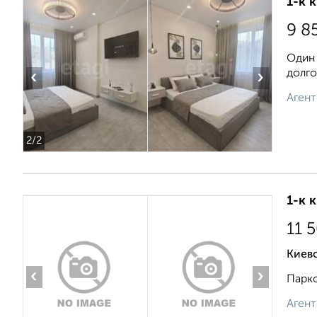
1-к 
9 8
Один 
долго
‹
›
Агент
2
/2
1-к 
11 
Киевс
‹
›
Парко
Агент