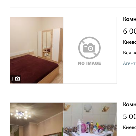
Комн
6 0
Киевс
Вся н
Агент
1
Комн
5 0
Киев