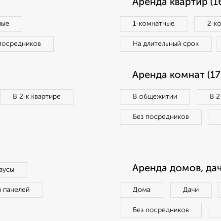
Аренда квартир (1
ные
1‑комнатные
2‑к
посредников
На длительный срок
Аренда комнат (17
В 2‑к квартире
В общежитии
В 2
Без посредников
Аренда домов, дач
аусы
п панелей
Дома
Дачи
Без посредников