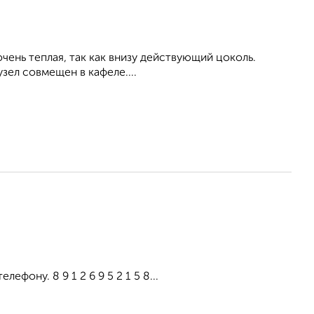
очень теплая, так как внизу действующий цоколь.
узел совмещен в кафеле....
фону. 8 9 1 2 6 9 5 2 1 5 8...