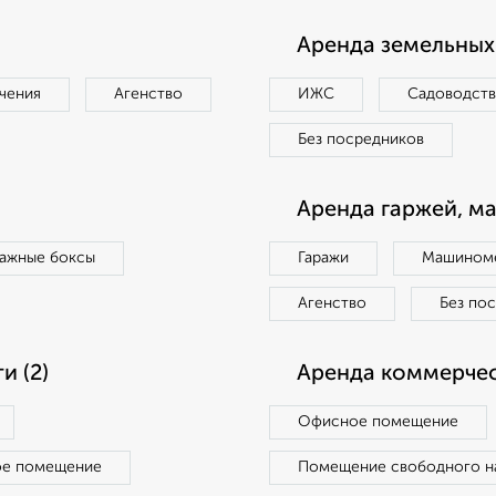
Аренда земельных 
чения
Агенство
ИЖС
Садоводст
Без посредников
Аренда гаржей, м
ражные боксы
Гаражи
Машиноме
Агенство
Без по
 (2)
Аренда коммерчес
Офисное помещение
ое помещение
Помещение свободного н