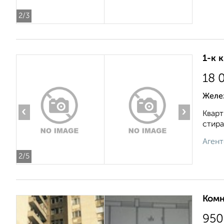
2
/3
1-к 
18 
Желе
‹
›
Кварт
стира
Агент
2
/5
Комн
950