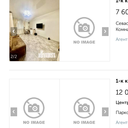
1-к 
7 6
Севас
Комна
‹
›
Агент
2
/2
1-к 
12 
Цент
‹
›
Парко
Агент