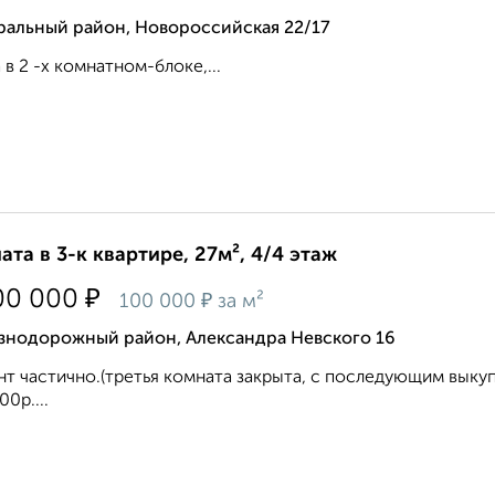
ральный район, Новороссийская 22/17
 в 2 -х комнатном-блоке,...
ата в 3-к квартире, 27м², 4/4 этаж
₽
00 000
₽
100 000
за м²
знодорожный район, Александра Невского 16
т частично.(третья комната закрыта, с последующим выкуп
00р....