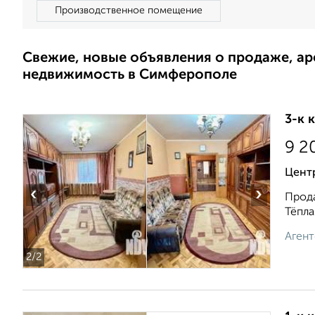
Производственное помещение
Свежие, новые объявления о продаже, а
недвижимость в Симферополе
3-к 
9 2
Центр
‹
›
Прода
Тёпла
Агент
2
/2