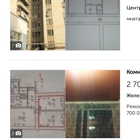
Цент
мната
7
Комн
2 7
Желе
Ремон
700 0
2