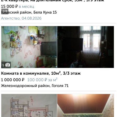
2-к квартира, на длительный срок, 55м², 5/9 этаж
₽
15 000
в месяц
2
/8
Киевский район, Бела Куна 15
Агентство, 04.08.2026
5
Комната в коммуналке, 10м², 3/3 этаж
₽
₽
1 000 000
100 000
за м²
Железнодорожный район, Гоголя 71