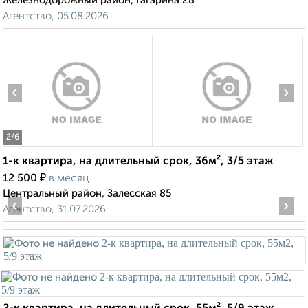
Железнодорожный район, Гагарина 28
Агентство, 05.08.2026
‹
›
2
/6
1-к квартира, на длительный срок, 36м², 3/5 этаж
₽
12 500
в месяц
Центральный район, Залесская 85
‹
›
Агентство, 31.07.2026