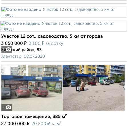
Участок 12 сот., садоводство, 5 км от города
₽
₽
3 650 000
3 100
за сотку
Киевский район, 83
2
Агентство, 08.07.2020
4
Торговое помещение, 385 м²
₽
₽
27 000 000
70 200
за м²