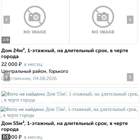
‹
›
2
/8
Дом 24м², 1-этажный, на длительный срок, в черте
города
₽
22 000
в месяц
Центральный район, Горького
‹
›
Собственник, 04.08.2026
Дом 55м², 1-этажный, на длительный срок, в черте
города
₽
10 000
в месяц
2
/5