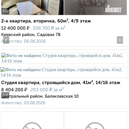
2
/2
2-к квартира, вторичка, 60м², 4/9 этаж
₽
₽
12 400 000
206 700
за м²
Киевский район, Садовая 78
‹
›
Агентство, 06.08.2026
Студия квартира, строящийся дом, 41м², 14/16 этаж
₽
₽
8 404 200
203 000
за м²
2
/2
Центральный район, Балаклавская 10
Агентство, 03.08.2026