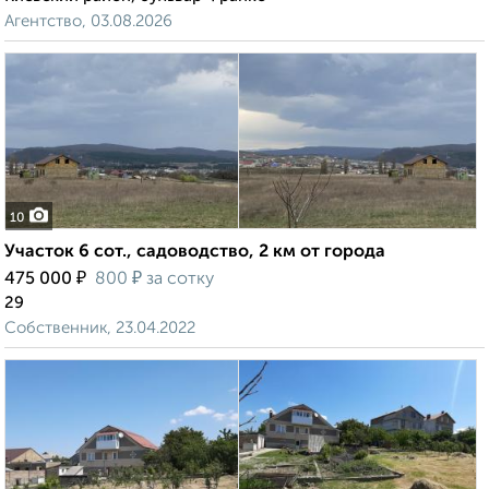
Агентство, 03.08.2026
10
Участок 6 сот., садоводство, 2 км от города
₽
₽
475 000
800
за сотку
29
Собственник, 23.04.2022