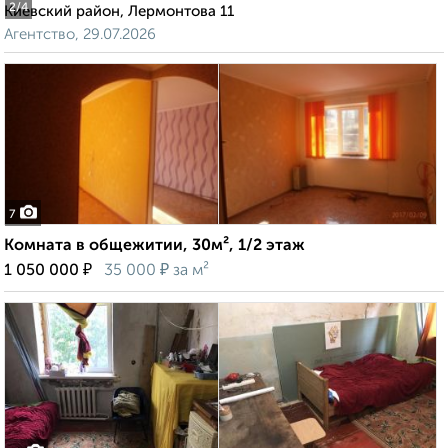
2
/4
Киевский район, Лермонтова 11
Агентство, 29.07.2026
7
Комната в общежитии, 30м², 1/2 этаж
₽
₽
1 050 000
35 000
за м²