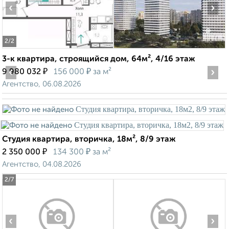
‹
›
2
/2
3-к квартира, строящийся дом, 64м², 4/16 этаж
‹
₽
₽
›
9 980 032
156 000
за м²
Агентство, 06.08.2026
Студия квартира, вторичка, 18м², 8/9 этаж
₽
₽
2 350 000
134 300
за м²
Агентство, 04.08.2026
2
/7
‹
›