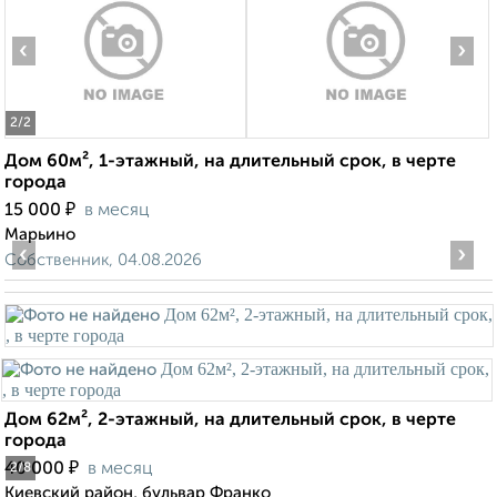
‹
›
2
/2
Дом 60м², 1-этажный, на длительный срок, в черте
города
₽
15 000
в месяц
Марьино
‹
›
Собственник, 04.08.2026
Дом 62м², 2-этажный, на длительный срок, в черте
города
₽
40 000
в месяц
2
/8
Киевский район, бульвар Франко