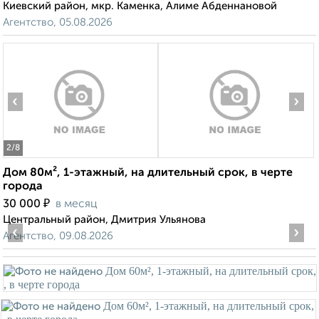
Киевский район, мкр. Каменка, Алиме Абденнановой
Агентство, 05.08.2026
‹
›
2
/8
Дом 80м², 1-этажный, на длительный срок, в черте
города
₽
30 000
в месяц
Центральный район, Дмитрия Ульянова
‹
›
Агентство, 09.08.2026