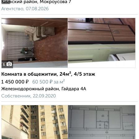
2
/3
Киевский район, Мокроусова 7
Агентство, 07.08.2026
6
Комната в общежитии, 24м², 4/5 этаж
₽
₽
1 450 000
60 500
за м²
Железнодорожный район, Гайдара 4А
Собственник, 22.09.2020