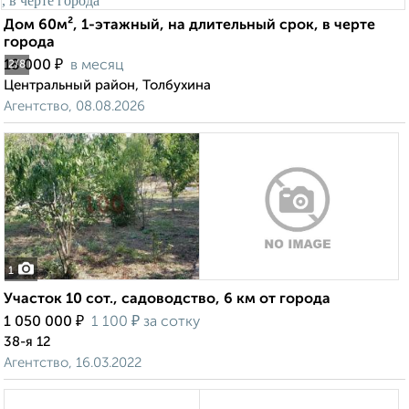
Дом 60м², 1-этажный, на длительный срок, в черте
города
₽
18 000
в месяц
2
/8
Центральный район, Толбухина
Агентство, 08.08.2026
1
Участок 10 сот., садоводство, 6 км от города
₽
₽
1 050 000
1 100
за сотку
38-я 12
Агентство, 16.03.2022