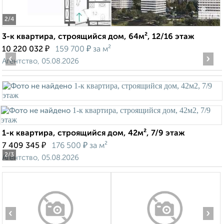
2
/4
3-к квартира, строящийся дом, 64м², 12/16 этаж
₽
₽
10 220 032
159 700
за м²
‹
›
Агентство, 05.08.2026
1-к квартира, строящийся дом, 42м², 7/9 этаж
₽
₽
7 409 345
176 500
за м²
2
/3
Агентство, 05.08.2026
‹
›