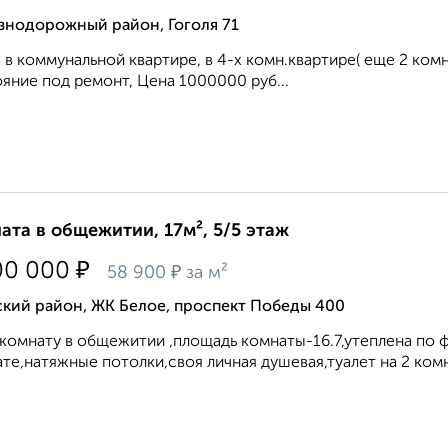
знодорожный район, Гоголя 71
 в коммунальной квартире, в 4-х комн.квартире( еще 2 комна
яние под ремонт, Цена 1000000 руб...
ата в общежитии, 17м², 5/5 этаж
₽
00 000
₽
58 900
за м²
ский район, ЖК Белое, проспект Победы 400
комнату в общежитии ,площадь комнаты-16.7,утеплена по 
те,натяжные потолки,своя личная душевая,туалет на 2 комн