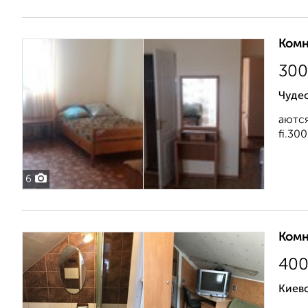
Комн
30
Чудес
аются
fi.300
6
Комн
40
Киевс