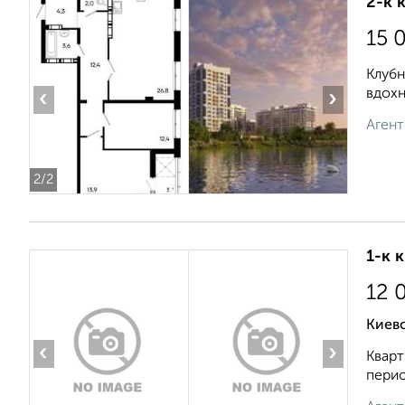
2-к 
15 
Клубн
вдохн
‹
›
Агент
2
/2
1-к 
12 
Киевс
‹
›
Кварт
перио