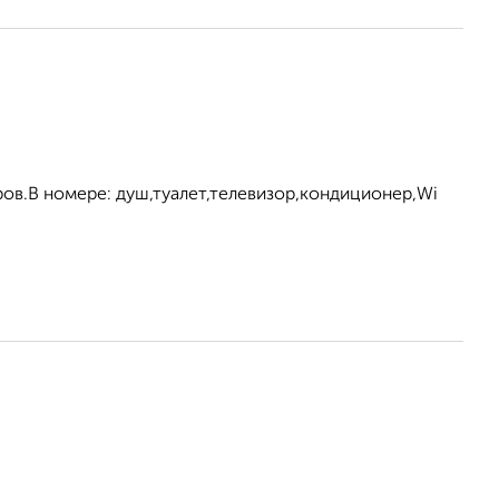
ров.В номере: душ,туалет,телевизор,кондиционер,Wi