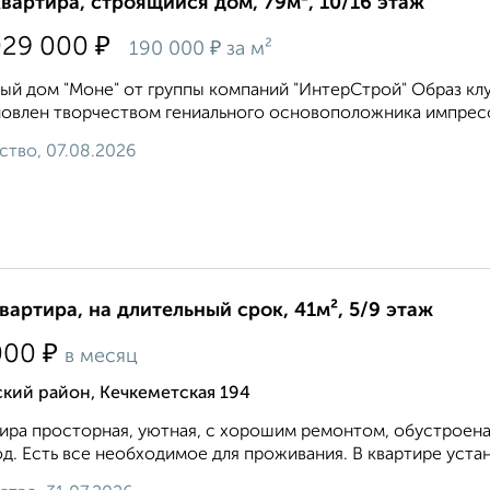
квартира, строящийся дом, 79м², 10/16 этаж
₽
029 000
₽
190 000
за м²
ый дом "Моне" от группы компаний "ИнтерСтрой" Образ кл
овлен творчеством гениального основоположника импресс
ство, 07.08.2026
квартира, на длительный срок, 41м², 5/9 этаж
₽
000
в месяц
кий район, Кечкеметская 194
ира просторная, уютная, с хорошим ремонтом, обустроена
д. Есть все необходимое для проживания. В квартире устан