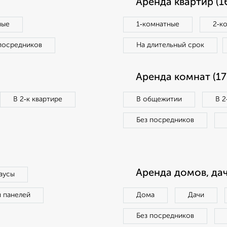
Аренда квартир (1
ные
1‑комнатные
2‑к
посредников
На длительный срок
Аренда комнат (17
В 2‑к квартире
В общежитии
В 2
Без посредников
Аренда домов, дач
аусы
п панелей
Дома
Дачи
Без посредников