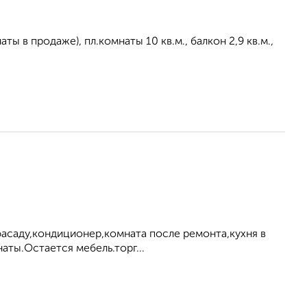
ты в продаже), пл.комнаты 10 кв.м., балкон 2,9 кв.м.,
фасаду,кондиционер,комната после ремонта,кухня в
аты.Остается мебель.торг...