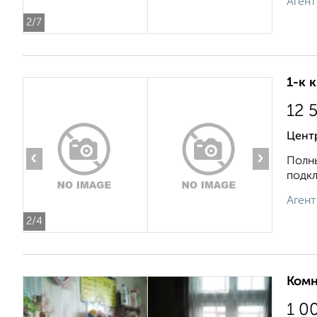
Агент
2
/7
1-к 
12 
Цент
‹
›
Полны
подкл
Агент
2
/4
Комн
1 0