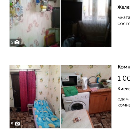
Желе
мната
состо
5
Комн
1 0
Киев
одам 
комна
8