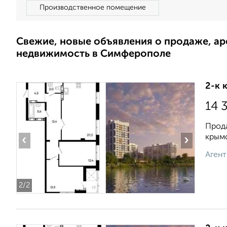
Производственное помещение
Свежие, новые объявления о продаже, а
недвижимость в Симферополе
2-к 
14 
Прода
крымс
‹
›
Агент
2
/2