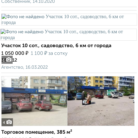
Собственник, 14.10.2020
Участок 10 сот., садоводство, 6 км от города
₽
₽
1 050 000
1 100
за сотку
38-я 12
1
Агентство, 16.03.2022
4
Торговое помещение, 385 м²