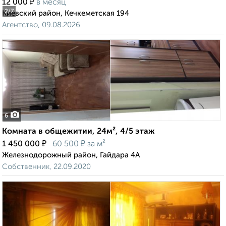
₽
12 000
в месяц
2
/7
Киевский район, Кечкеметская 194
Агентство, 09.08.2026
6
Комната в общежитии, 24м², 4/5 этаж
₽
₽
1 450 000
60 500
за м²
Железнодорожный район, Гайдара 4А
Собственник, 22.09.2020