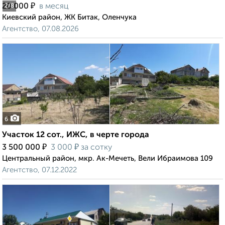
₽
20 000
в месяц
2
/8
Киевский район, ЖК Битак, Оленчука
Агентство, 07.08.2026
6
Участок 12 сот., ИЖС, в черте города
₽
₽
3 500 000
3 000
за сотку
Центральный район, мкр. Ак-Мечеть, Вели Ибраимова 109
Агентство, 07.12.2022