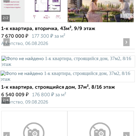
2
/2
1-к квартира, вторичка, 43м², 9/9 этаж
₽
₽
7 670 000
177 300
за м²
‹
›
Агентство, 06.08.2026
1-к квартира, строящийся дом, 37м², 8/16 этаж
₽
₽
6 540 009
176 800
за м²
2
/4
Агентство, 09.08.2026