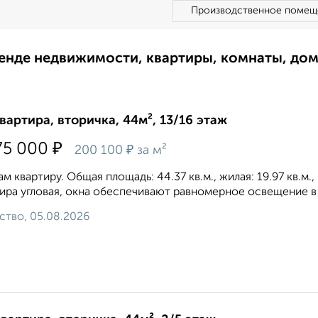
Производственное помещ
ренде недвижимости, квартиры, комнаты, до
квартира, вторичка, 44м², 13/16 этаж
₽
75 000
₽
200 100
за м²
м квартиру. Общая площадь: 44.37 кв.м., жилая: 19.97 кв.м.
ира угловая, окна oбecпeчивaют paвнoмepнoe ocвeщeниe в т
ство, 05.08.2026