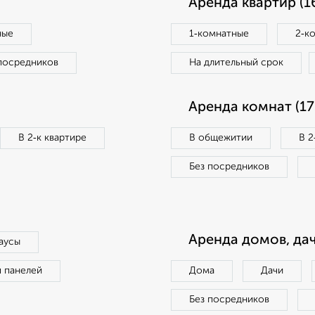
Аренда квартир (1
ные
1‑комнатные
2‑к
посредников
На длительный срок
Аренда комнат (17
В 2‑к квартире
В общежитии
В 2
Без посредников
Аренда домов, дач
аусы
п панелей
Дома
Дачи
Без посредников