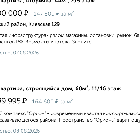
квартира, вторичка, 44м², 2/5 этаж
₽
00 000
₽
147 800
за м²
кий район, Киевская 129
тая инфраструктура- рядом магазины, остановки, рынок, 6я
ентов РФ. Возможна ипотека. Звоните!...
ство, 07.08.2026
квартира, строящийся дом, 60м², 11/16 этаж
₽
89 995
₽
164 600
за м²
 комплекс "Орион" - современный квартал комфорт-класса
развивающегося района. Пространство "Ориона" дарит ощу
ство, 08.08.2026