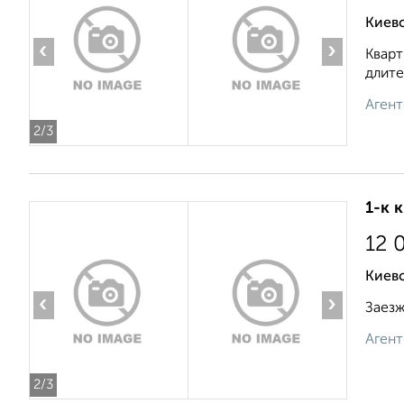
Киев
‹
›
Кварт
длите
Агент
2
/3
1-к 
12 
Киевс
‹
›
Заезжа
Агент
2
/3