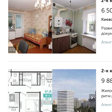
2-к 
6 5
Киевс
‹
›
Разви
докум
Агент
2
/2
2-к 
9 8
Жилой
ритм 
‹
›
Агент