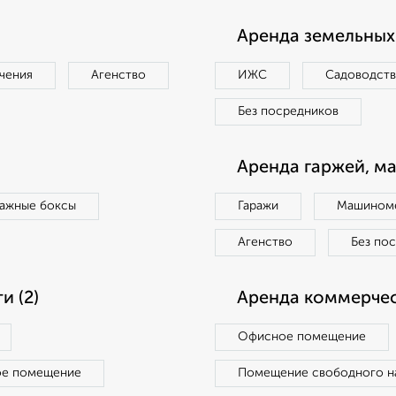
Аренда земельных 
чения
Агенство
ИЖС
Садоводст
Без посредников
Аренда гаржей, м
ражные боксы
Гаражи
Машиноме
Агенство
Без по
 (2)
Аренда коммерчес
Офисное помещение
ое помещение
Помещение свободного н