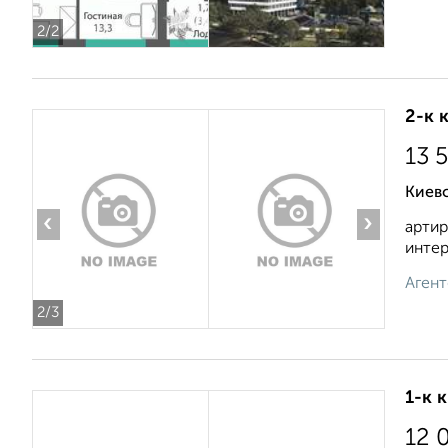
2
/2
2-к 
13 
Киев
‹
›
артир
интер
Агент
2
/3
1-к 
12 