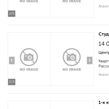
Агент
2
/5
Студ
14 
Центр
‹
›
Кварт
Рассм
Агент
2
/3
1-к 