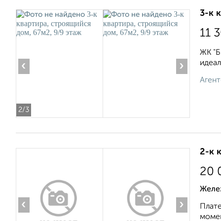
3-к 
11 
ЖК "Б
идеал
‹
›
Агент
2
/3
2-к 
20 
Желе
‹
›
Плате
момен