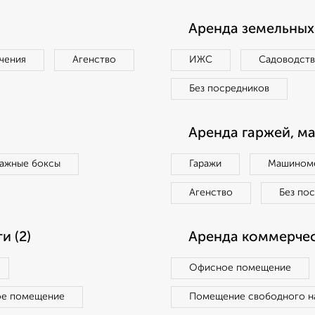
Аренда земельных 
чения
Агенство
ИЖС
Садоводст
Без посредников
Аренда гаржей, м
ражные боксы
Гаражи
Машиноме
Агенство
Без по
 (2)
Аренда коммерчес
Офисное помещение
ое помещение
Помещение свободного н