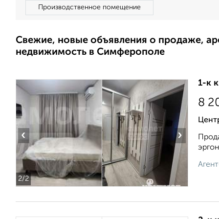
Производственное помещение
Свежие, новые объявления о продаже, а
недвижимость в Симферополе
1-к 
8 2
Цент
‹
›
Прода
эргон
Агент
2
/2