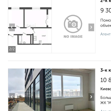
2-к 
9 3
Помож
объе
‹
›
Агент
2
/2
3-к 
10 
Киевс
‹
›
Больш
ЖК "М