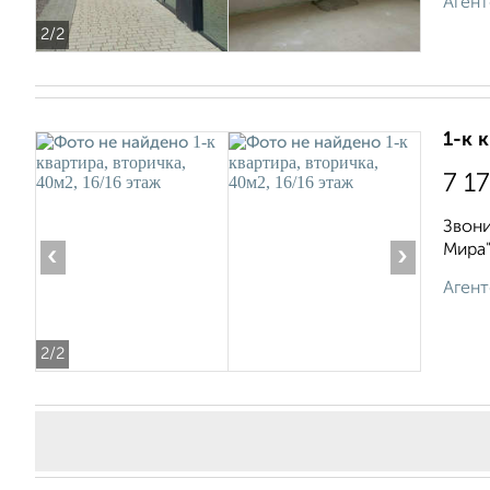
Агент
2
/2
1-к 
7 1
Звони
Мира"
‹
›
Агент
2
/2