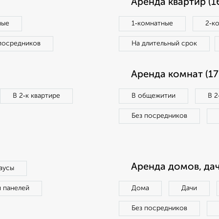
Аренда квартир (1
ные
1‑комнатные
2‑к
посредников
На длительный срок
Аренда комнат (17
В 2‑к квартире
В общежитии
В 2
Без посредников
Аренда домов, дач
аусы
п панелей
Дома
Дачи
Без посредников