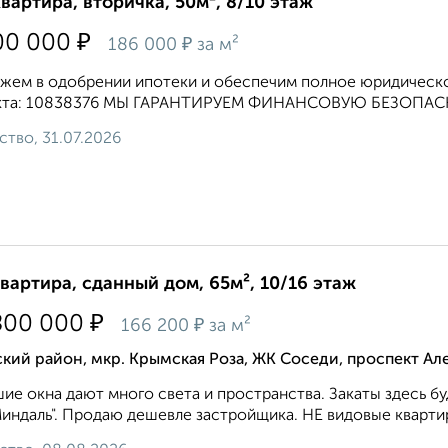
квартира, вторичка, 50м², 8/10 этаж
₽
00 000
₽
186 000
за м²
ем в одобрении ипотеки и обеспечим полное юридическо
кта: 10838376 МЫ ГАРАНТИРУЕМ ФИНАНСОВУЮ БЕЗОПАСН
ство, 31.07.2026
квартира, сданный дом, 65м², 10/16 этаж
₽
800 000
₽
166 200
за м²
кий район, мкр. Крымская Роза, ЖК Соседи, проспект Ал
ие окна дают много света и пространства. Закаты здесь буд
индаль". Продаю дешевле застройщика. НЕ видовые квартиры