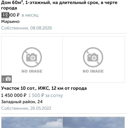
Дом 60м², 1-этажный, на длительный срок, в черте
города
₽
15 000
в месяц
2
/2
Марьино
Собственник, 08.08.2026
1
Участок 10 сот., ИЖС, 12 км от города
₽
₽
1 450 000
1 500
за сотку
Западный район, 24
Собственник, 26.05.2022