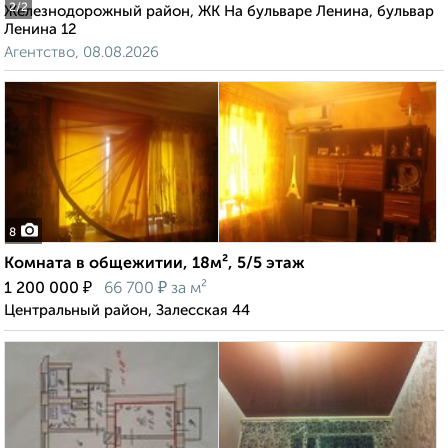
2
/2
Железнодорожный район, ЖК На бульваре Ленина, бульвар
Ленина 12
Агентство, 08.08.2026
8
Комната в общежитии, 18м², 5/5 этаж
₽
₽
1 200 000
66 700
за м²
Центральный район, Залесская 44