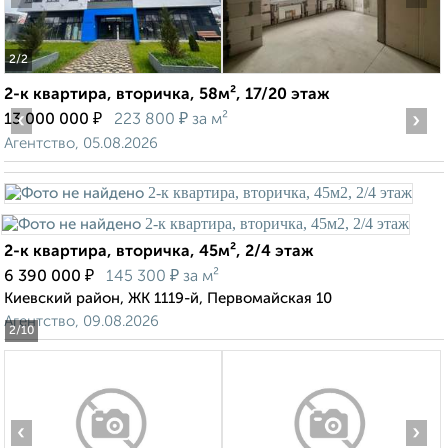
2
/2
2-к квартира, вторичка, 58м², 17/20 этаж
‹
₽
₽
›
13 000 000
223 800
за м²
Агентство, 05.08.2026
2-к квартира, вторичка, 45м², 2/4 этаж
₽
₽
6 390 000
145 300
за м²
Киевский район, ЖК 1119-й, Первомайская 10
Агентство, 09.08.2026
2
/10
‹
›