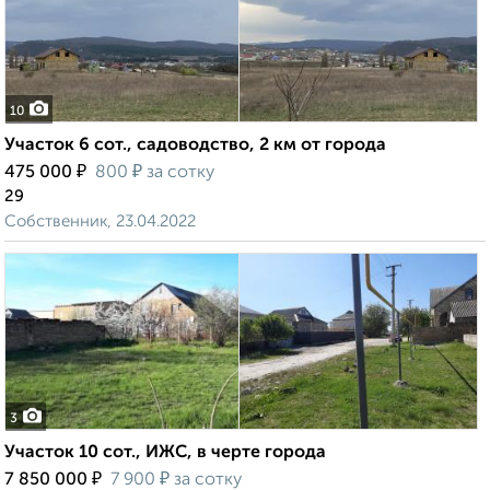
10
Участок 6 сот., садоводство, 2 км от города
₽
₽
475 000
800
за сотку
29
Собственник, 23.04.2022
3
Участок 10 сот., ИЖС, в черте города
₽
₽
7 850 000
7 900
за сотку