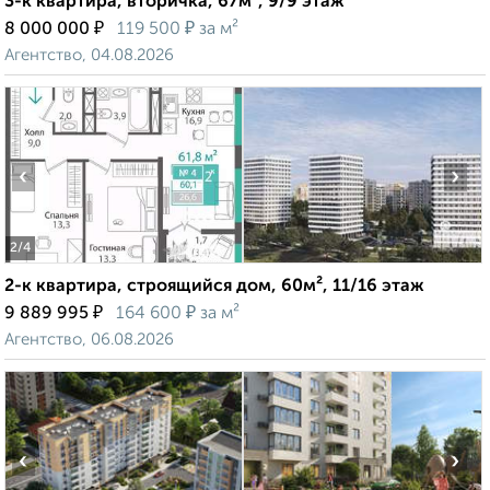
3-к квартира, вторичка, 67м², 9/9 этаж
₽
₽
8 000 000
119 500
за м²
Агентство, 04.08.2026
‹
›
2
/4
2-к квартира, строящийся дом, 60м², 11/16 этаж
₽
₽
9 889 995
164 600
за м²
Агентство, 06.08.2026
‹
›