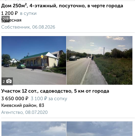
Дом 250м², 4-этажный, посуточно, в черте города
₽
1 200
в сутки
2
/8
Чудесная
Собственник, 06.08.2026
2
Участок 12 сот., садоводство, 5 км от города
₽
₽
3 650 000
3 100
за сотку
Киевский район, 83
Агентство, 08.07.2020