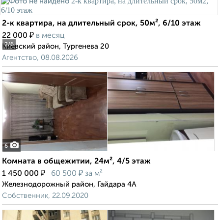
2-к квартира, на длительный срок, 50м², 6/10 этаж
₽
22 000
в месяц
2
/6
Киевский район, Тургенева 20
Агентство, 08.08.2026
6
Комната в общежитии, 24м², 4/5 этаж
₽
₽
1 450 000
60 500
за м²
Железнодорожный район, Гайдара 4А
Собственник, 22.09.2020