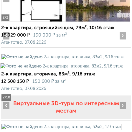
2
/2
2-к квартира, строящийся дом, 79м², 10/16 этаж
‹
₽
₽
›
15 029 000
190 000
за м²
Агентство, 07.08.2026
2-к квартира, вторичка, 83м², 9/16 этаж
₽
₽
12 508 150
150 600
за м²
Агентство, 07.08.2026
2
/10
Виртуальные 3D-туры по интересным
‹
›
местам