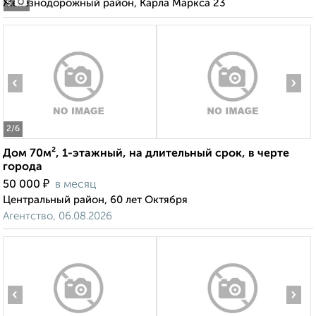
Железнодорожный район, Карла Маркса 23
5
‹
›
2
/6
Дом 70м², 1-этажный, на длительный срок, в черте
города
₽
50 000
в месяц
Центральный район, 60 лет Октября
Агентство, 06.08.2026
‹
›