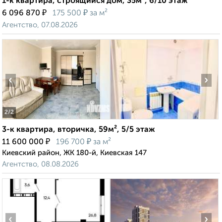
1-к квартира, строящийся дом, 35м², 6/10 этаж
₽
₽
6 096 870
175 500
за м²
Агентство, 07.08.2026
‹
›
2
/2
3-к квартира, вторичка, 59м², 5/5 этаж
₽
₽
11 600 000
196 700
за м²
Киевский район, ЖК 180-й, Киевская 147
Агентство, 08.08.2026
‹
›