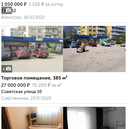
₽
₽
1 050 000
1 100
за сотку
38-я 12
1
Агентство, 16.03.2022
4
Торговое помещение, 385 м²
₽
₽
27 000 000
70 200
за м²
Советская улица 10
Собственник, 23.07.2020