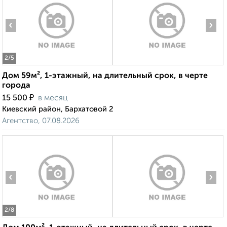
‹
›
2
/5
Дом 59м², 1-этажный, на длительный срок, в черте
города
₽
15 500
в месяц
Киевский район, Бархатовой 2
Агентство, 07.08.2026
‹
›
2
/8