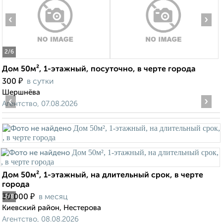
‹
›
2
/6
Дом 50м², 1-этажный, посуточно, в черте города
₽
300
в сутки
Шершнёва
‹
›
Агентство, 07.08.2026
Дом 50м², 1-этажный, на длительный срок, в черте
города
₽
30 000
в месяц
2
/8
Киевский район, Нестерова
Агентство, 08.08.2026