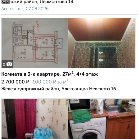
2
/3
Киевский район, Лермонтова 18
Агентство, 07.08.2026
2
Комната в 3-к квартире, 27м², 4/4 этаж
₽
₽
2 700 000
100 000
за м²
Железнодорожный район, Александра Невского 16