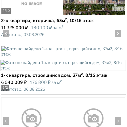
2
/10
2-к квартира, вторичка, 63м², 10/16 этаж
₽
₽
11 325 000
180 100
за м²
‹
›
Агентство, 07.08.2026
1-к квартира, строящийся дом, 37м², 8/16 этаж
₽
₽
6 540 009
176 800
за м²
2
/2
Агентство, 06.08.2026
‹
›