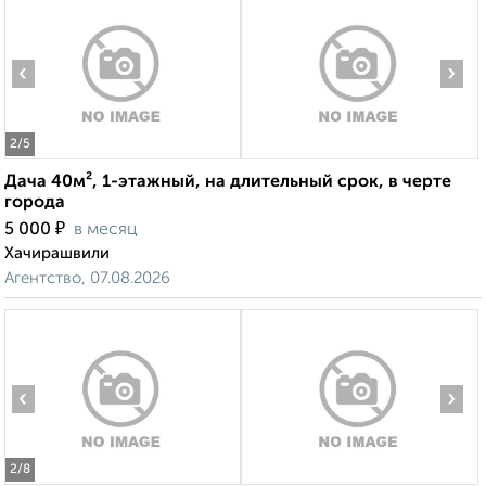
‹
›
2
/5
Дача 40м², 1-этажный, на длительный срок, в черте
города
₽
5 000
в месяц
Хачирашвили
Агентство, 07.08.2026
‹
›
2
/8